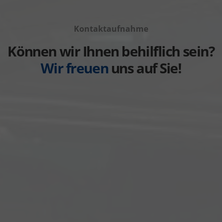
von
Fahrzeuge
anzeigen
Volvo
von
anzeigen
Kontaktaufnahme
Weitere
anzeigen
Können wir Ihnen behilflich sein?
Wir freuen
uns auf Sie!