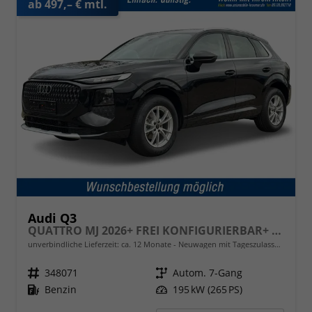
ab 497,– € mtl.
Audi Q3
QUATTRO MJ 2026+ FREI KONFIGURIERBAR+ QUATTRO+NAVI+PDC+EL. HECKKL.
unverbindliche Lieferzeit: ca. 12 Monate
Neuwagen mit Tageszulassung
Fahrzeugnr.
348071
Getriebe
Autom. 7-Gang
Kraftstoff
Benzin
Leistung
195 kW (265 PS)