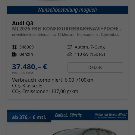
Audi Q3
MJ 2026 FREI KONFIGURIERBAR+NAVI+PDC+EL. HECKKL.+LED
unverbindliche Lieferzeit: ca. 12 Monate
Neuwagen mit Tageszulassung
Fahrzeugnr.
348069
Getriebe
Autom. 7-Gang
Kraftstoff
Benzin
Leistung
110 kW (150 PS)
37.480,– €
Details
incl. 19% MwSt.
Verbrauch kombiniert:
6,00 l/100km
CO
-Klasse:
E
2
CO
-Emissionen:
137,00 g/km
2
ab 376,– € mtl.