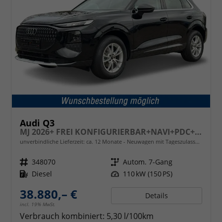
Audi Q3
MJ 2026+ FREI KONFIGURIERBAR+NAVI+PDC+EL. HECKKL.+LED+17 LM
unverbindliche Lieferzeit: ca. 12 Monate
Neuwagen mit Tageszulassung
Fahrzeugnr.
348070
Getriebe
Autom. 7-Gang
Kraftstoff
Diesel
Leistung
110 kW (150 PS)
38.880,– €
Details
incl. 19% MwSt.
Verbrauch kombiniert:
5,30 l/100km