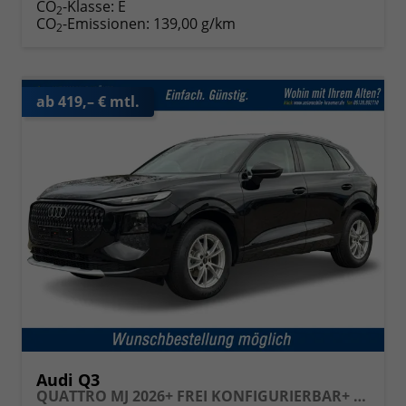
CO
-Klasse:
E
2
CO
-Emissionen:
139,00 g/km
2
ab 419,– € mtl.
Audi Q3
QUATTRO MJ 2026+ FREI KONFIGURIERBAR+ QUATTRO+NAVI+PDC+EL. HECKKL.