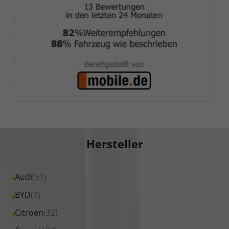
Hersteller
Alle
Audi
(51)
Fahrzeuge
Alle
BYD
(3)
von
Fahrzeuge
Alle
Citroen
(32)
Audi
von
Fahrzeuge