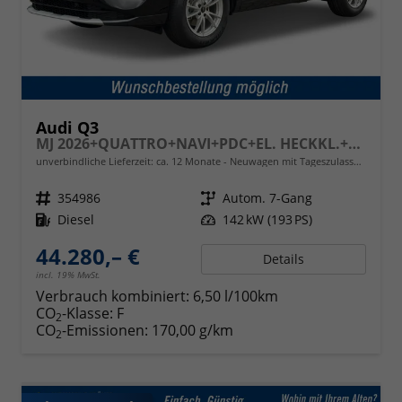
Audi Q3
MJ 2026+QUATTRO+NAVI+PDC+EL. HECKKL.+LED+17 LM
unverbindliche Lieferzeit: ca. 12 Monate
Neuwagen mit Tageszulassung
Fahrzeugnr.
354986
Getriebe
Autom. 7-Gang
Kraftstoff
Diesel
Leistung
142 kW (193 PS)
44.280,– €
Details
incl. 19% MwSt.
Verbrauch kombiniert:
6,50 l/100km
CO
-Klasse:
F
2
CO
-Emissionen:
170,00 g/km
2