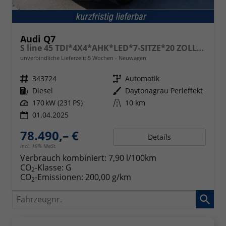
Audi Q7
S line 45 TDI*4X4*AHK*LED*7-SITZE*20 ZOLL*PANO*KAMERA*NAVI*LUFTFEDRUNG
unverbindliche Lieferzeit:
5 Wochen
Neuwagen
Fahrzeugnr.
343724
Getriebe
Automatik
Kraftstoff
Diesel
Außenfarbe
Daytonagrau Perleffekt
Leistung
170 kW (231 PS)
Kilometerstand
10 km
01.04.2025
78.490,– €
Details
incl. 19% MwSt.
Verbrauch kombiniert:
7,90 l/100km
CO
-Klasse:
G
2
CO
-Emissionen:
200,00 g/km
2
Fahrzeugnr.