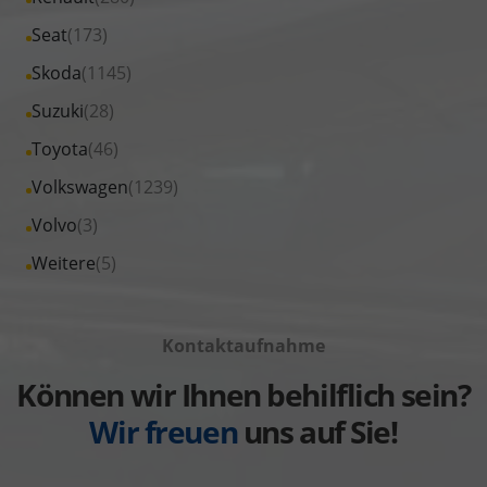
Opel
von
Fahrzeuge
Alle
Seat
(173)
anzeigen
Peugeot
von
Fahrzeuge
Alle
Skoda
(1145)
anzeigen
Renault
von
Fahrzeuge
Alle
Suzuki
(28)
anzeigen
Seat
von
Fahrzeuge
Alle
Toyota
(46)
anzeigen
Skoda
von
Fahrzeuge
Alle
Volkswagen
(1239)
anzeigen
Suzuki
von
Fahrzeuge
Alle
Volvo
(3)
anzeigen
Toyota
von
Fahrzeuge
Alle
Weitere
(5)
anzeigen
Volkswagen
von
Fahrzeuge
anzeigen
Volvo
von
anzeigen
Kontaktaufnahme
Weitere
anzeigen
Können wir Ihnen behilflich sein?
Wir freuen
uns auf Sie!