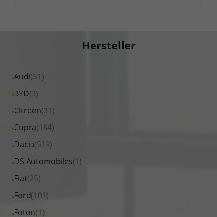
Hersteller
Alle
Audi
(51)
Fahrzeuge
Alle
BYD
(3)
von
Fahrzeuge
Alle
Citroen
(31)
Audi
von
Fahrzeuge
Alle
Cupra
(184)
anzeigen
BYD
von
Fahrzeuge
Alle
Dacia
(519)
anzeigen
Citroen
von
Fahrzeuge
Alle
DS Automobiles
(1)
anzeigen
Cupra
von
Fahrzeuge
Alle
Fiat
(25)
anzeigen
Dacia
von
Fahrzeuge
Alle
Ford
(101)
anzeigen
DS
von
Fahrzeuge
Alle
Foton
(1)
Automobiles