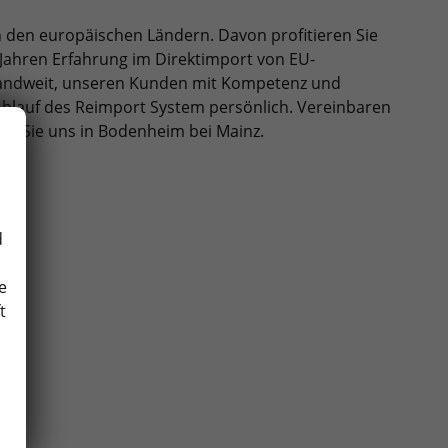
n den europäischen Ländern. Davon profitieren Sie
 Jahren Erfahrung im Direktimport von EU-
hlandweit, unseren Kunden mit Kompetenz und
 Ablauf des Reimport System persönlich. Vereinbaren
n Sie uns in Bodenheim bei Mainz.
d
e
t