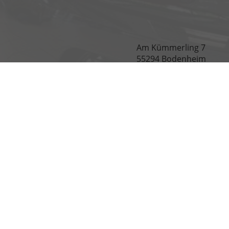
Am Kümmerling 7
55294 Bodenheim
Ihre Anfahrt
Informationen zur Barrie
Weitere Informationen zum offiziellen Kraftstoffverbrauch und zu den off
offiziellen spezifischen CO
-Emissionen und den offiziellen Stromverbra
2
www.dat.de.
© 2026
EU Automobile Krämer e.K.
,
Am Kümmerling 7
,
55294
Bod