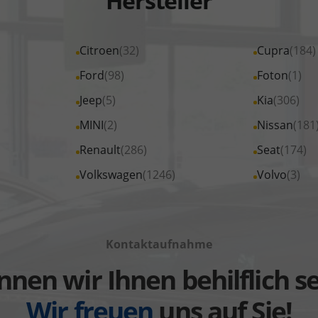
Hersteller
Alle
Citroen
(32)
Alle
Cupra
(184)
Fahrzeuge
Fahrzeuge
Alle
Ford
(98)
Alle
Foton
(1)
von
von
Fahrzeuge
Fahrzeuge
Alle
Jeep
(5)
Alle
Kia
(306)
Citroen
Cupra
von
von
Fahrzeuge
Fahrzeuge
Alle
MINI
(2)
Alle
Nissan
(181
anzeigen
anzeigen
Ford
Foton
von
von
Fahrzeuge
Fahrzeuge
Alle
Renault
(286)
Alle
Seat
(174)
anzeigen
anzeigen
Jeep
Kia
von
von
Fahrzeuge
Fahrzeuge
Alle
Volkswagen
(1246)
Alle
Volvo
(3)
anzeigen
anzeigen
MINI
Nissan
von
von
Fahrzeuge
Fahrzeuge
anzeigen
anzeigen
Renault
Seat
von
von
anzeigen
anzeigen
Volkswagen
Volvo
Kontaktaufnahme
anzeigen
anzeigen
nen wir Ihnen behilflich s
Wir freuen
uns auf Sie!