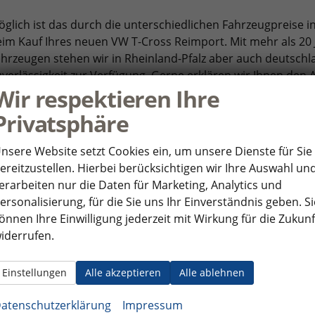
glich ist das durch die unterschiedlichen Fahrzeugpreise i
im Kauf Ihres neuen VW T-Cross Reimport. Mit mehr als 20
hrzeugen stehen wir in Rheinland-Pfalz aber auch deutsc
verlässigkeit zur Verfügung. Gerne erklären wir Ihnen den
Wir respektieren Ihre
e doch gleich einen Termin mit uns
telefonisch
oder besuche
Privatsphäre
nsere Website setzt Cookies ein, um unsere Dienste für Sie
ereitzustellen. Hierbei berücksichtigen wir Ihre Auswahl un
erarbeiten nur die Daten für Marketing, Analytics und
ersonalisierung, für die Sie uns Ihr Einverständnis geben. Si
önnen Ihre Einwilligung jederzeit mit Wirkung für die Zukunf
iderrufen.
Einstellungen
Alle akzeptieren
Alle ablehnen
atenschutzerklärung
Impressum