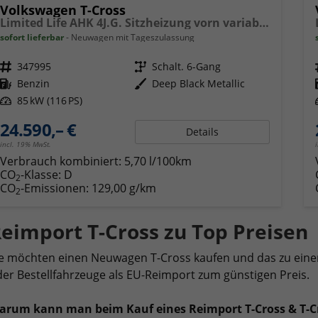
Volkswagen T-Cross
Limited Life AHK 4J.G. Sitzheizung vorn variabler Ladeboden PDC Radio 17 Zoll LM
sofort lieferbar
Neuwagen mit Tageszulassung
Fahrzeugnr.
347995
Getriebe
Schalt. 6-Gang
Kraftstoff
Benzin
Außenfarbe
Deep Black Metallic
Leistung
85 kW (116 PS)
24.590,– €
Details
incl. 19% MwSt.
Verbrauch kombiniert:
5,70 l/100km
CO
-Klasse:
D
2
CO
-Emissionen:
129,00 g/km
2
eimport T-Cross zu Top Preisen
e möchten einen Neuwagen T-Cross kaufen und das zu einem
er Bestellfahrzeuge als EU-Reimport zum günstigen Preis.
arum kann man beim Kauf eines Reimport T-Cross & T-C