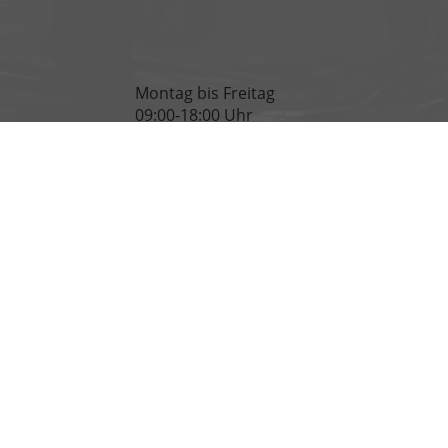
Montag bis Freitag
09:00-18:00 Uhr
Samstag
09:00-13:00 Uhr
refreiheit
Impressum
AGB
Widerrufsbelehrung
Datenschutz
iziellen spezifischen CO
-Emissionen und gegebenenfalls zum Stromverbrauch neuer PKW
2
uch neuer PKW' entnommen werden, der an allen Verkaufsstellen und bei der 'Deutsche
enheim,
+49 (0) 6135 - 940 950