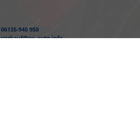
06135-940 950
verkauf@eu-auto.info
Cookie-Einstellungen
 können dem 'Leitfaden über den offiziellen Kraftstoffverbrauch, die
n Automobil Treuhand GmbH' unentgeltlich erhältlich ist unter
Powered by Autrado