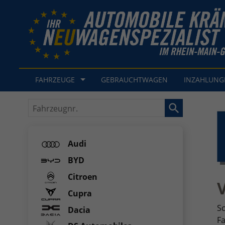
FAHRZEUGE
GEBRAUCHTWAGEN
INZAHLUN
Fahrzeugnr.
Audi
BYD
Citroen
V
Cupra
Sc
Dacia
Fa