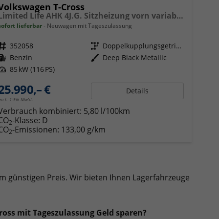
Volkswagen T-Cross
Limited Life AHK 4J.G. Sitzheizung vorn variabler Ladeboden PDC Radio 17 Zoll LM
sofort lieferbar
Neuwagen mit Tageszulassung
Fahrzeugnr.
352058
Getriebe
Doppelkupplungsgetriebe (DSG)
Kraftstoff
Benzin
Außenfarbe
Deep Black Metallic
Leistung
85 kW (116 PS)
25.990,– €
Details
incl. 19% MwSt.
Verbrauch kombiniert:
5,80 l/100km
CO
-Klasse:
D
2
CO
-Emissionen:
133,00 g/km
2
 günstigen Preis. Wir bieten Ihnen Lagerfahrzeuge
ross mit Tageszulassung Geld sparen?