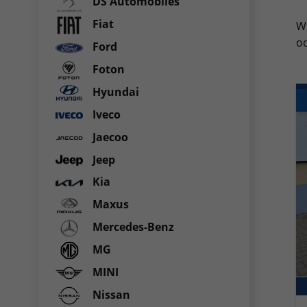
DS Automobiles
Fiat
We
od
Ford
Foton
Hyundai
Iveco
Jaecoo
Jeep
Kia
Maxus
Mercedes-Benz
MG
MINI
Nissan