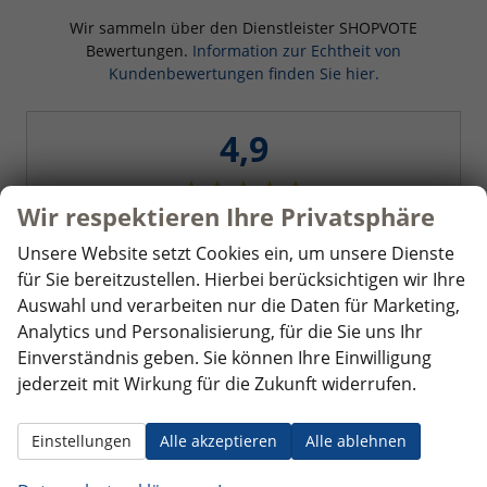
Wir sammeln über den Dienstleister SHOPVOTE
Bewertungen.
Information zur Echtheit von
Kundenbewertungen finden Sie hier.
4,9
Wir respektieren Ihre Privatsphäre
SEHR GUT
Unsere Website setzt Cookies ein, um unsere Dienste
120 Bewertungen
für Sie bereitzustellen. Hierbei berücksichtigen wir Ihre
Alle Bewertungen anzeigen >
Auswahl und verarbeiten nur die Daten für Marketing,
Analytics und Personalisierung, für die Sie uns Ihr
Einverständnis geben. Sie können Ihre Einwilligung
jederzeit mit Wirkung für die Zukunft widerrufen.
Einstellungen
Alle akzeptieren
Alle ablehnen