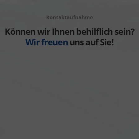
Fahrzeuge
anzeigen
Volvo
von
anzeigen
Kontaktaufnahme
Weitere
anzeigen
Können wir Ihnen behilflich sein?
Wir freuen
uns auf Sie!