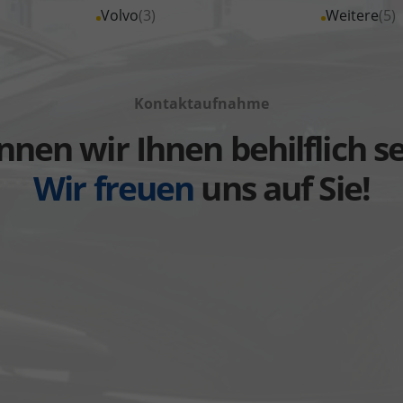
von
von
Fahrzeuge
Fahrzeuge
Alle
Volvo
(3)
Alle
Weitere
(5)
anzeigen
anzeigen
MINI
Nissan
von
von
Fahrzeuge
Fahrzeuge
anzeigen
anzeigen
Seat
Skoda
von
von
anzeigen
anzeigen
Volvo
Weitere
Kontaktaufnahme
anzeigen
anzeigen
nen wir Ihnen behilflich s
Wir freuen
uns auf Sie!