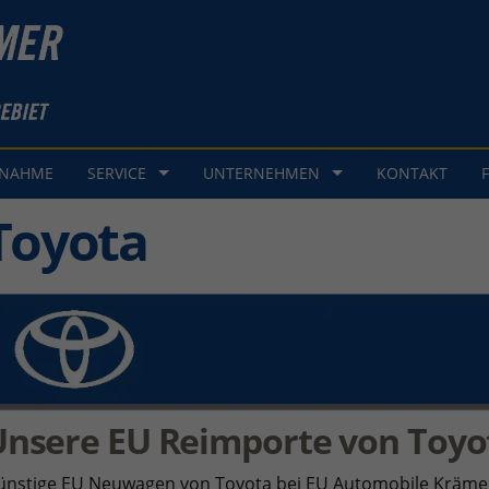
GNAHME
SERVICE
UNTERNEHMEN
KONTAKT
Toyota
Unsere EU Reimporte von Toyo
ünstige EU Neuwagen von Toyota bei EU Automobile Kräme