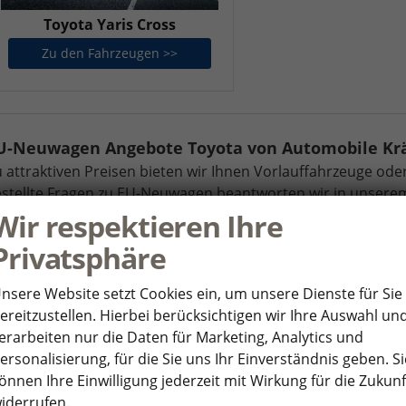
Toyota Yaris Cross
Zu den Fahrzeugen >>
Toyota Yaris Cross
U-Neuwagen Angebote Toyota von Automobile K
 attraktiven Preisen bieten wir Ihnen Vorlauffahrzeuge ode
stellte Fragen zu EU-Neuwagen beantworten wir in unsere
utos
Wir respektieren Ihre
Privatsphäre
nsere Website setzt Cookies ein, um unsere Dienste für Sie
ereitzustellen. Hierbei berücksichtigen wir Ihre Auswahl un
erarbeiten nur die Daten für Marketing, Analytics und
ersonalisierung, für die Sie uns Ihr Einverständnis geben. Si
önnen Ihre Einwilligung jederzeit mit Wirkung für die Zukunf
iderrufen.