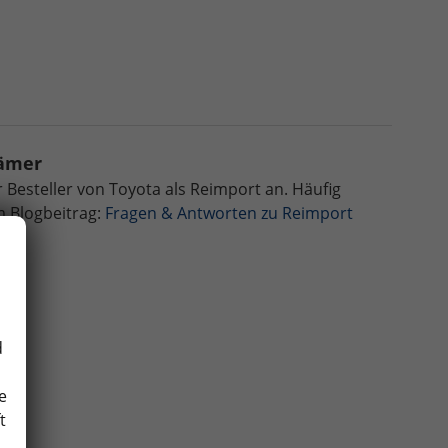
rämer
r Besteller von Toyota als Reimport an.
Häufig
m Blogbeitrag:
Fragen & Antworten zu Reimport
d
e
t