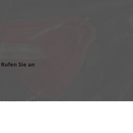
Rufen Sie an
06135-940 950
verkauf@eu-auto.info