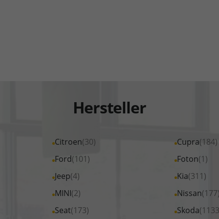
Hersteller
Alle
Citroen
(30)
Alle
Cupra
(184)
Fahrzeuge
Fahrzeuge
Alle
Ford
(101)
Alle
Foton
(1)
von
von
Fahrzeuge
Fahrzeuge
Alle
Jeep
(4)
Alle
Kia
(311)
Citroen
Cupra
von
von
Fahrzeuge
Fahrzeuge
Alle
MINI
(2)
Alle
Nissan
(177
anzeigen
anzeigen
Ford
Foton
von
von
Fahrzeuge
Fahrzeuge
Alle
Seat
(173)
Alle
Skoda
(1133
anzeigen
anzeigen
Jeep
Kia