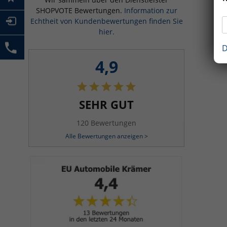
SHOPVOTE Bewertungen.
Information zur
Echtheit von Kundenbewertungen finden Sie
hier.
D
4,9
SEHR GUT
120 Bewertungen
Alle Bewertungen anzeigen >