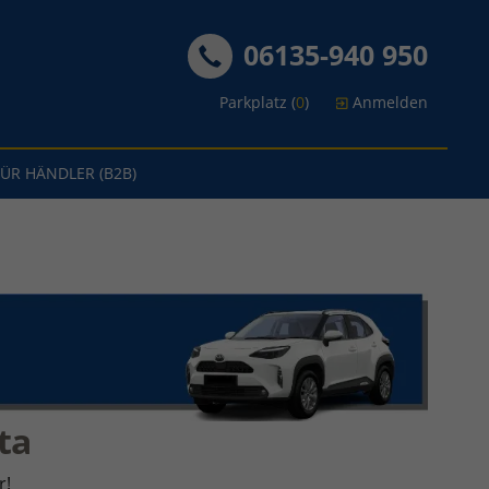
06135-940 950
Parkplatz (
0
)
Anmelden
FÜR HÄNDLER (B2B)
ta
r!