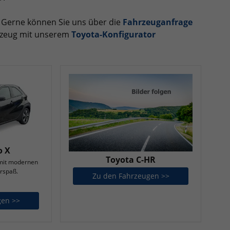
 Gerne können Sie uns über die
Fahrzeuganfrage
hrzeug mit unserem
Toyota-Konfigurator
o X
Toyota C-HR
 mit modernen
hrspaß.
Zu den Fahrzeugen >>
Toyota C-HR
gen >>
Toyota Aygo X