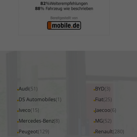
Alle
Audi
(51)
Alle
BYD
(3)
Fahrzeuge
Fahrzeuge
Alle
DS Automobiles
(1)
Alle
Fiat
(25)
von
von
Fahrzeuge
Fahrzeuge
Alle
Iveco
(15)
Alle
Jaecoo
(6)
Audi
BYD
von
von
Fahrzeuge
Fahrzeuge
Alle
Mercedes-Benz
(8)
Alle
MG
(52)
anzeigen
anzeigen
DS
Fiat
von
von
Fahrzeuge
Fahrzeuge
Alle
Peugeot
(129)
Alle
Renault
(280)
Automobiles
anzeigen
Iveco
Jaecoo