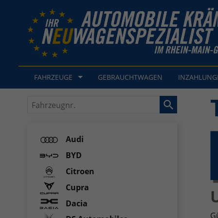
FAHRZEUGE
GEBRAUCHTWAGEN
INZAHLUN
Fahrzeugnr.
Audi
BYD
Citroen
Cupra
Dacia
G