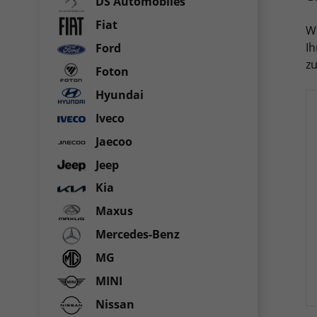
DS Automobiles
Fiat
Wi
Ih
Ford
z
Foton
Hyundai
Iveco
Jaecoo
Jeep
Kia
Maxus
Mercedes-Benz
MG
MINI
Nissan