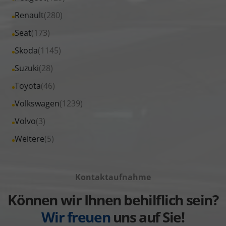
Nissan
von
Fahrzeuge
Alle
Renault
(280)
anzeigen
Opel
von
Fahrzeuge
Alle
Seat
(173)
anzeigen
Peugeot
von
Fahrzeuge
Alle
Skoda
(1145)
anzeigen
Renault
von
Fahrzeuge
Alle
Suzuki
(28)
anzeigen
Seat
von
Fahrzeuge
Alle
Toyota
(46)
anzeigen
Skoda
von
Fahrzeuge
Alle
Volkswagen
(1239)
anzeigen
Suzuki
von
Fahrzeuge
Alle
Volvo
(3)
anzeigen
Toyota
von
Fahrzeuge
Alle
Weitere
(5)
anzeigen
Volkswagen
von
Fahrzeuge
anzeigen
Volvo
von
anzeigen
Kontaktaufnahme
Weitere
anzeigen
Können wir Ihnen behilflich sein?
Wir freuen
uns auf Sie!