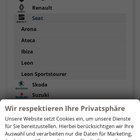
Renault
Seat
Arona
Ateca
Ibiza
Leon
Leon Sportstourer
Skoda
Suzuki
Toyota
Wir respektieren Ihre Privatsphäre
Volkswagen
Unsere Website setzt Cookies ein, um unsere Dienste
Volvo
für Sie bereitzustellen. Hierbei berücksichtigen wir Ihre
Auswahl und verarbeiten nur die Daten für Marketing,
Weitere