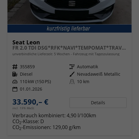
Seat Leon
FR 2.0 TDI DSG*RFK*NAVI*TEMPOMAT*TRAVEL ASSIST* FULL LINK* KEYLESS-GO*
unverbindliche Lieferzeit:
5 Wochen
Fahrzeug mit Tageszulassung
Fahrzeugnr.
355859
Getriebe
Automatik
Kraftstoff
Diesel
Außenfarbe
Nevadaweiß Metallic
Leistung
110 kW (150 PS)
Kilometerstand
10 km
01.01.2026
33.590,– €
Details
incl. 19% MwSt.
Verbrauch kombiniert:
4,90 l/100km
CO
-Klasse:
D
2
CO
-Emissionen:
129,00 g/km
2