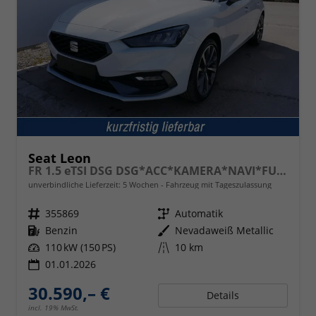
Seat Leon
FR 1.5 eTSI DSG DSG*ACC*KAMERA*NAVI*FULL-LINK*LENKRADHEIZUNG*3-ZONE KLIMAAUTOMATIK
unverbindliche Lieferzeit:
5 Wochen
Fahrzeug mit Tageszulassung
Fahrzeugnr.
355869
Getriebe
Automatik
Kraftstoff
Benzin
Außenfarbe
Nevadaweiß Metallic
Leistung
110 kW (150 PS)
Kilometerstand
10 km
01.01.2026
30.590,– €
Details
incl. 19% MwSt.