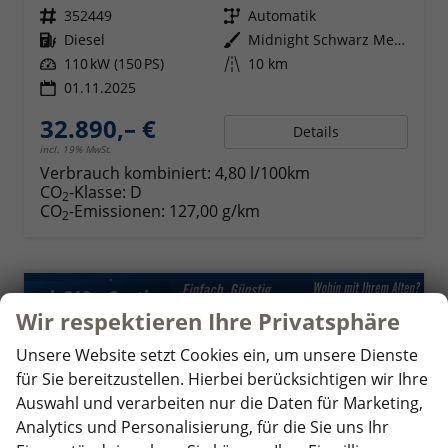
Fahrzeugnr.
352449
Getriebe
Automatik
Kraftstoff
Diesel
Außenfarbe
Midnight Schwarz Metallic
Leistung
110 kW (150 PS)
Kilometerstand
10 km
01.11.2025
32.890,– €
Details
incl. 19% MwSt.
Verbrauch kombiniert:
4,80 l/100km
CO
-Klasse:
D
2
CO
-Emissionen:
127,00 g/km
2
ab 318,– € mtl.
Wir respektieren Ihre Privatsphäre
Unsere Website setzt Cookies ein, um unsere Dienste
für Sie bereitzustellen. Hierbei berücksichtigen wir Ihre
Auswahl und verarbeiten nur die Daten für Marketing,
Analytics und Personalisierung, für die Sie uns Ihr