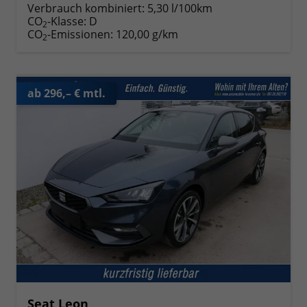
Verbrauch kombiniert:
5,30 l/100km
CO
-Klasse:
D
2
CO
-Emissionen:
120,00 g/km
2
ab 296,– € mtl.
Seat Leon