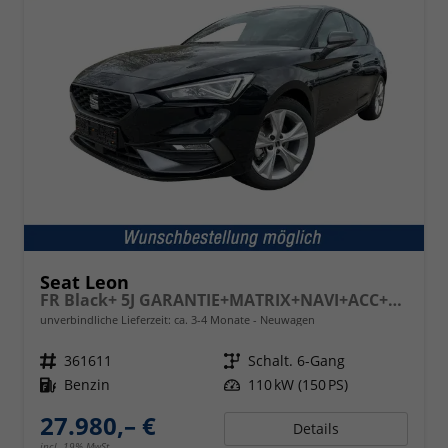
Seat Leon
FR Black+ 5J GARANTIE+MATRIX+NAVI+ACC+SHZ+KAMERA+18" ALU
unverbindliche Lieferzeit: ca. 3-4 Monate
Neuwagen
Fahrzeugnr.
361611
Getriebe
Schalt. 6-Gang
Kraftstoff
Benzin
Leistung
110 kW (150 PS)
27.980,– €
Details
incl. 19% MwSt.