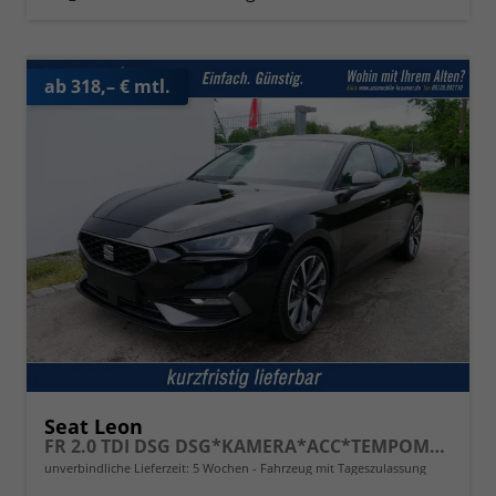
ab 318,– € mtl.
Seat Leon
FR 2.0 TDI DSG DSG*KAMERA*ACC*TEMPOMAT*NAVI*3-ZONE KLIMAAUTOMATIK*VIRTUAL COCKPIT*
unverbindliche Lieferzeit:
5 Wochen
Fahrzeug mit Tageszulassung