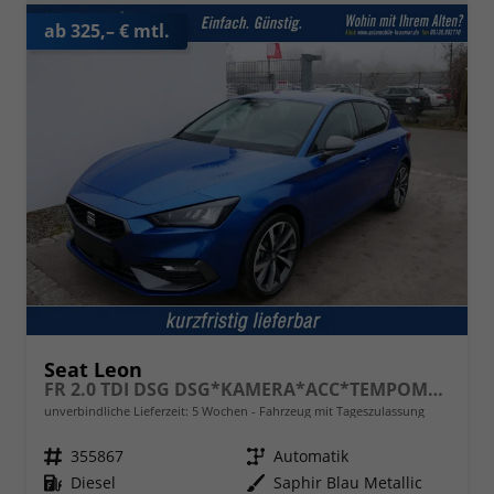
ab 325,– € mtl.
Seat Leon
FR 2.0 TDI DSG DSG*KAMERA*ACC*TEMPOMAT*NAVI*3-ZONE KLIMAAUTOMATIK*VIRTUAL COCKPIT*
unverbindliche Lieferzeit:
5 Wochen
Fahrzeug mit Tageszulassung
Fahrzeugnr.
355867
Getriebe
Automatik
Kraftstoff
Diesel
Außenfarbe
Saphir Blau Metallic