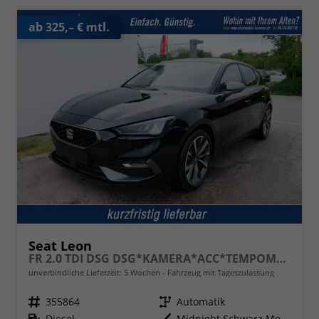
ab 325,– € mtl.
Seat Leon
FR 2.0 TDI DSG DSG*KAMERA*ACC*TEMPOMAT*NAVI*3-ZONE KLIMAAUTOMATIK*VIRTUAL COCKPIT*
unverbindliche Lieferzeit:
5 Wochen
Fahrzeug mit Tageszulassung
Fahrzeugnr.
355864
Getriebe
Automatik
Kraftstoff
Diesel
Außenfarbe
Midnight Schwarz Metallic