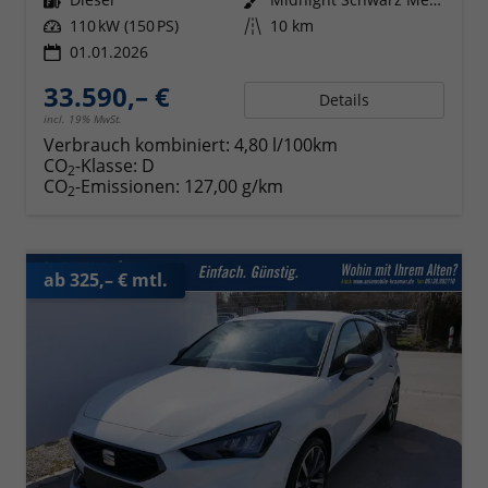
Leistung
110 kW (150 PS)
Kilometerstand
10 km
01.01.2026
33.590,– €
Details
incl. 19% MwSt.
Verbrauch kombiniert:
4,80 l/100km
CO
-Klasse:
D
2
CO
-Emissionen:
127,00 g/km
2
ab 325,– € mtl.