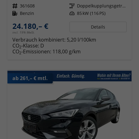
Fahrzeugnr.
361608
Getriebe
Doppelkupplungsgetriebe (DSG)
Kraftstoff
Benzin
Leistung
85 kW (116 PS)
24.180,– €
Details
incl. 19% MwSt.
Verbrauch kombiniert:
5,20 l/100km
CO
-Klasse:
D
2
CO
-Emissionen:
118,00 g/km
2
ab 261,– € mtl.