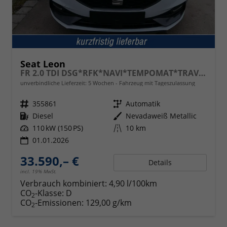
Seat Leon
FR 2.0 TDI DSG*RFK*NAVI*TEMPOMAT*TRAVEL ASSIST* FULL LINK* KEYLESS-GO*
unverbindliche Lieferzeit:
5 Wochen
Fahrzeug mit Tageszulassung
Fahrzeugnr.
355861
Getriebe
Automatik
Kraftstoff
Diesel
Außenfarbe
Nevadaweiß Metallic
Leistung
110 kW (150 PS)
Kilometerstand
10 km
01.01.2026
33.590,– €
Details
incl. 19% MwSt.
Verbrauch kombiniert:
4,90 l/100km
CO
-Klasse:
D
2
CO
-Emissionen:
129,00 g/km
2