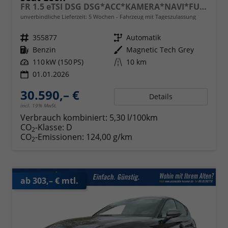
FR 1.5 eTSI DSG DSG*ACC*KAMERA*NAVI*FULL-LINK*LENKRADHEIZUNG*3-ZONE KLIMAAUTOMATIK
unverbindliche Lieferzeit:
5 Wochen
Fahrzeug mit Tageszulassung
Fahrzeugnr.
355877
Getriebe
Automatik
Kraftstoff
Benzin
Außenfarbe
Magnetic Tech Grey
Leistung
110 kW (150 PS)
Kilometerstand
10 km
01.01.2026
30.590,– €
Details
incl. 19% MwSt.
Verbrauch kombiniert:
5,30 l/100km
CO
-Klasse:
D
2
CO
-Emissionen:
124,00 g/km
2
ab 303,– € mtl.