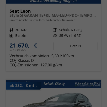
Seat Leon
Style 5J GARANTIE+KLIMA+LED+PDC+TEMPOMAT+16" ALU
unverbindliche Lieferzeit: ca. 3-4 Monate
Neuwagen
Fahrzeugnr.
361607
Getriebe
Schalt. 6-Gang
Kraftstoff
Benzin
Leistung
85 kW (116 PS)
21.670,– €
Details
incl. 19% MwSt.
Verbrauch kombiniert:
5,60 l/100km
CO
-Klasse:
D
2
CO
-Emissionen:
127,00 g/km
2
ab 232,– € mtl.