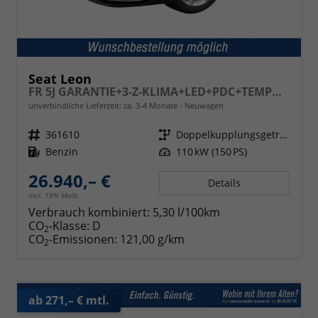
Seat Leon
FR 5J GARANTIE+3-Z-KLIMA+LED+PDC+TEMPOMAT+17" ALU
unverbindliche Lieferzeit: ca. 3-4 Monate
Neuwagen
Fahrzeugnr.
361610
Getriebe
Doppelkupplungsgetriebe (DSG)
Kraftstoff
Benzin
Leistung
110 kW (150 PS)
26.940,– €
Details
incl. 19% MwSt.
Verbrauch kombiniert:
5,30 l/100km
CO
-Klasse:
D
2
CO
-Emissionen:
121,00 g/km
2
ab 271,– € mtl.