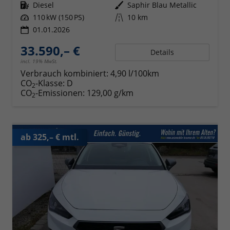
Kraftstoff
Diesel
Außenfarbe
Saphir Blau Metallic
Leistung
110 kW (150 PS)
Kilometerstand
10 km
01.01.2026
33.590,– €
Details
incl. 19% MwSt.
Verbrauch kombiniert:
4,90 l/100km
CO
-Klasse:
D
2
CO
-Emissionen:
129,00 g/km
2
ab 325,– € mtl.