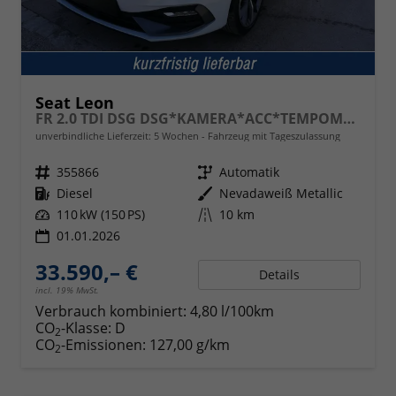
Seat Leon
FR 2.0 TDI DSG DSG*KAMERA*ACC*TEMPOMAT*NAVI*3-ZONE KLIMAAUTOMATIK*VIRTUAL COCKPIT*
unverbindliche Lieferzeit:
5 Wochen
Fahrzeug mit Tageszulassung
Fahrzeugnr.
355866
Getriebe
Automatik
Kraftstoff
Diesel
Außenfarbe
Nevadaweiß Metallic
Leistung
110 kW (150 PS)
Kilometerstand
10 km
01.01.2026
33.590,– €
Details
incl. 19% MwSt.
Verbrauch kombiniert:
4,80 l/100km
CO
-Klasse:
D
2
CO
-Emissionen:
127,00 g/km
2