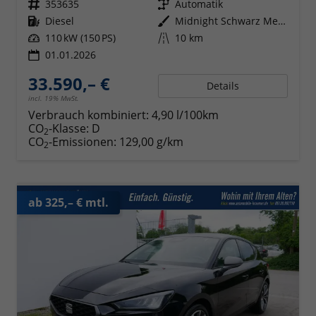
Fahrzeugnr.
353635
Getriebe
Automatik
Kraftstoff
Diesel
Außenfarbe
Midnight Schwarz Metallic
Leistung
110 kW (150 PS)
Kilometerstand
10 km
01.01.2026
33.590,– €
Details
incl. 19% MwSt.
Verbrauch kombiniert:
4,90 l/100km
CO
-Klasse:
D
2
CO
-Emissionen:
129,00 g/km
2
ab 325,– € mtl.