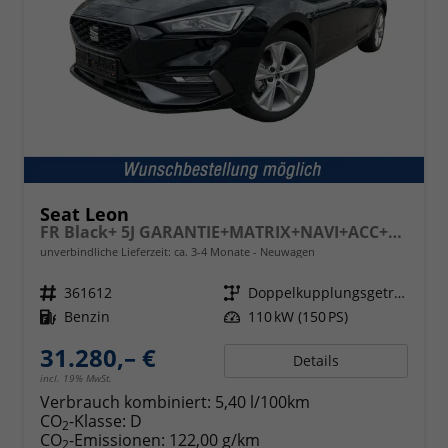
Seat Leon
FR Black+ 5J GARANTIE+MATRIX+NAVI+ACC+SHZ+KAMERA+18" ALU
unverbindliche Lieferzeit: ca. 3-4 Monate
Neuwagen
Fahrzeugnr.
361612
Getriebe
Doppelkupplungsgetriebe (DSG)
Kraftstoff
Benzin
Leistung
110 kW (150 PS)
31.280,– €
Details
incl. 19% MwSt.
Verbrauch kombiniert:
5,40 l/100km
CO
-Klasse:
D
2
CO
-Emissionen:
122,00 g/km
2