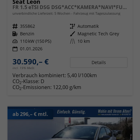
Seat Leon
FR 1.5 eTSI DSG DSG*ACC*KAMERA*NAVI*FULL-LINK*LENKRADHEIZUNG*3-ZONE KLIMAAUTOMATIK
unverbindliche Lieferzeit:
5 Wochen
Fahrzeug mit Tageszulassung
Fahrzeugnr.
355862
Getriebe
Automatik
Kraftstoff
Benzin
Außenfarbe
Magnetic Tech Grey
Leistung
110 kW (150 PS)
Kilometerstand
10 km
01.01.2026
30.590,– €
Details
incl. 19% MwSt.
Verbrauch kombiniert:
5,40 l/100km
CO
-Klasse:
D
2
CO
-Emissionen:
122,00 g/km
2
ab 296,– € mtl.