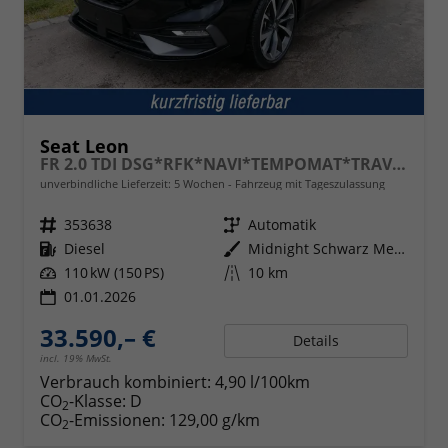
Seat Leon
FR 2.0 TDI DSG*RFK*NAVI*TEMPOMAT*TRAVEL ASSIST* FULL LINK* KEYLESS-GO*
unverbindliche Lieferzeit:
5 Wochen
Fahrzeug mit Tageszulassung
Fahrzeugnr.
353638
Getriebe
Automatik
Kraftstoff
Diesel
Außenfarbe
Midnight Schwarz Metallic
Leistung
110 kW (150 PS)
Kilometerstand
10 km
01.01.2026
33.590,– €
Details
incl. 19% MwSt.
Verbrauch kombiniert:
4,90 l/100km
CO
-Klasse:
D
2
CO
-Emissionen:
129,00 g/km
2