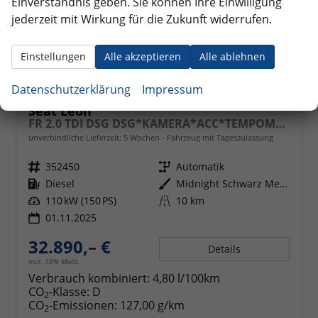
Einverständnis geben. Sie können Ihre Einwilligung
jederzeit mit Wirkung für die Zukunft widerrufen.
Einstellungen
Alle akzeptieren
Alle ablehnen
Datenschutzerklärung
Impressum
Seat Leon
FR 2.0 TDI DSG DSG*KAMERA*ACC*TEMPOMAT*NAVI*3-ZONE KLIMAAUTOMATIK*VIRTUAL COCKPIT*
unverbindliche Lieferzeit:
5 Wochen
Fahrzeug mit Tageszulassung
Fahrzeugnr.
352450
Getriebe
Automatik
Kraftstoff
Diesel
Außenfarbe
Midnight Schwarz Metallic
Leistung
110 kW (150 PS)
Kilometerstand
10 km
01.11.2025
32.890,– €
Details
incl. 19% MwSt.
Verbrauch kombiniert:
4,80 l/100km
CO
-Klasse:
D
2
CO
-Emissionen:
127,00 g/km
2