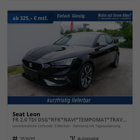
ab 325,– € mtl.
Seat Leon
FR 2.0 TDI DSG*RFK*NAVI*TEMPOMAT*TRAVEL ASSIST* FULL LINK* KEYLESS-GO*
unverbindliche Lieferzeit:
5 Wochen
Fahrzeug mit Tageszulassung
Fahrzeugnr.
353639
Getriebe
Automatik