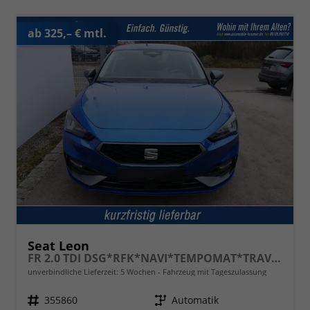
ab 325,– € mtl.
Seat Leon
FR 2.0 TDI DSG*RFK*NAVI*TEMPOMAT*TRAVEL ASSIST* FULL LINK* KEYLESS-GO*
unverbindliche Lieferzeit:
5 Wochen
Fahrzeug mit Tageszulassung
Fahrzeugnr.
355860
Getriebe
Automatik