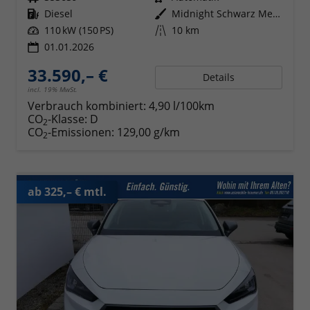
Kraftstoff
Diesel
Außenfarbe
Midnight Schwarz Metallic
Leistung
110 kW (150 PS)
Kilometerstand
10 km
01.01.2026
33.590,– €
Details
incl. 19% MwSt.
Verbrauch kombiniert:
4,90 l/100km
CO
-Klasse:
D
2
CO
-Emissionen:
129,00 g/km
2
ab 325,– € mtl.