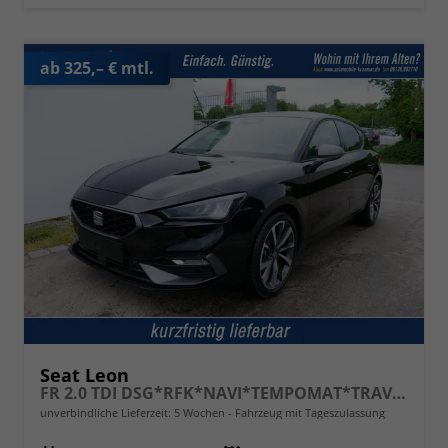
ab 325,– € mtl.
Seat Leon
FR 2.0 TDI DSG*RFK*NAVI*TEMPOMAT*TRAVEL ASSIST* FULL LINK* KEYLESS-GO*
unverbindliche Lieferzeit:
5 Wochen
Fahrzeug mit Tageszulassung