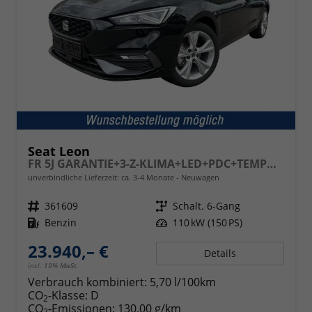
Seat Leon
FR 5J GARANTIE+3-Z-KLIMA+LED+PDC+TEMPOMAT+17" ALU
unverbindliche Lieferzeit: ca. 3-4 Monate
Neuwagen
Fahrzeugnr.
361609
Getriebe
Schalt. 6-Gang
Kraftstoff
Benzin
Leistung
110 kW (150 PS)
23.940,– €
Details
incl. 19% MwSt.
Verbrauch kombiniert:
5,70 l/100km
CO
-Klasse:
D
2
CO
-Emissionen:
130,00 g/km
2