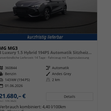
MG MG3
3 Luxury 1.5 Hybrid 194PS Automatik Sitzheizung Lenkradheizung 360°Kamera Parksensoren Klimaautomatik ACC Touchscreen Apple CarPlay Android Auto Keyless 16-LM
unverbindliche Lieferzeit:
14 Tage
Fahrzeug mit Tageszulassung
Fahrzeugnr.
360844
Getriebe
Automatik
Kraftstoff
Benzin
Außenfarbe
Andes Grey
Leistung
143 kW (194 PS)
Kilometerstand
2 km
01.06.2026
21.680,– €
Details
incl. 19% MwSt.
Verbrauch kombiniert:
4,40 l/100km