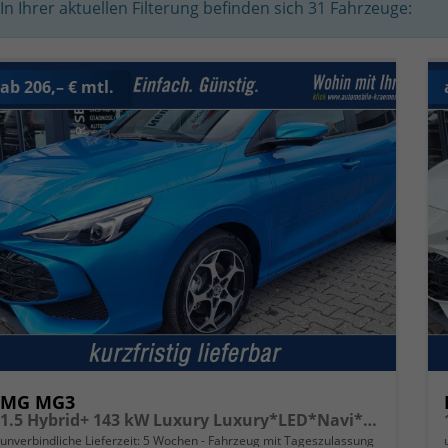
In Ihrer aktuellen Filterung befinden sich
31
Fahrzeuge:
ab 206,– € mtl.
MG MG3
1.5 Hybrid+ 143 kW Luxury Luxury*LED*Navi*Shzg*Lhzg*PDC*360Cam*ACC*16"
unverbindliche Lieferzeit:
5 Wochen
Fahrzeug mit Tageszulassung