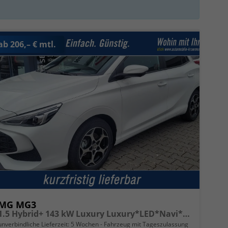
ab 206,– € mtl.
MG MG3
1.5 Hybrid+ 143 kW Luxury Luxury*LED*Navi*Shzg*Lhzg*PDC*360Cam*ACC*16"
unverbindliche Lieferzeit:
5 Wochen
Fahrzeug mit Tageszulassung