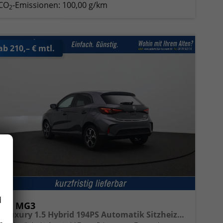
CO
-Emissionen:
100,00 g/km
2
ab 210,– € mtl.
d
MG MG3
3 Luxury 1.5 Hybrid 194PS Automatik Sitzheizung Lenkradheizung 360°Kamera Parksensoren Klimaautomatik ACC Touchscreen Apple CarPlay Android Auto Keyless 16-LM