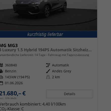
MG MG3
3 Luxury 1.5 Hybrid 194PS Automatik Sitzheizung Lenkradheizung 360°Kamera Parksensoren Klimaautomatik ACC Touchscreen Apple CarPlay Android Auto Keyless 16-LM
unverbindliche Lieferzeit:
14 Tage
Fahrzeug mit Tageszulassung
Fahrzeugnr.
360840
Getriebe
Automatik
Kraftstoff
Benzin
Außenfarbe
Andes Grey
Leistung
143 kW (194 PS)
Kilometerstand
2 km
01.06.2026
21.680,– €
Details
incl. 19% MwSt.
Verbrauch kombiniert:
4,40 l/100km
CO
-Klasse:
C
2