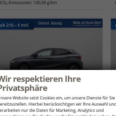
CO
-Emissionen:
100,00 g/km
2
ab 210,– € mtl.
Wir respektieren Ihre
Privatsphäre
nsere Website setzt Cookies ein, um unsere Dienste für Sie
ereitzustellen. Hierbei berücksichtigen wir Ihre Auswahl un
MG MG3
erarbeiten nur die Daten für Marketing, Analytics und
3 Luxury 1.5 Hybrid 194PS Automatik Sitzheizung Lenkradheizung 360°Kamera Parksensoren Klimaautomatik ACC Touchscreen Apple CarPlay Android Auto Keyless 16-LM