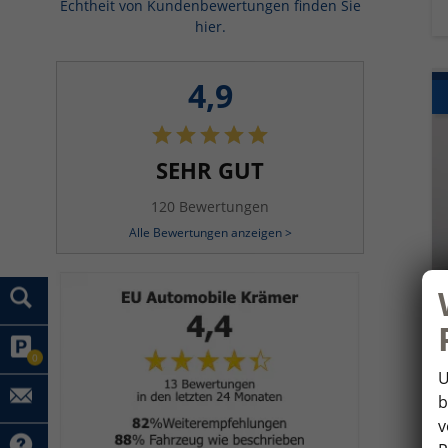
Echtheit von Kundenbewertungen finden Sie
hier.
4,9
SEHR GUT
120 Bewertungen
Alle Bewertungen anzeigen >
0
U
b
v