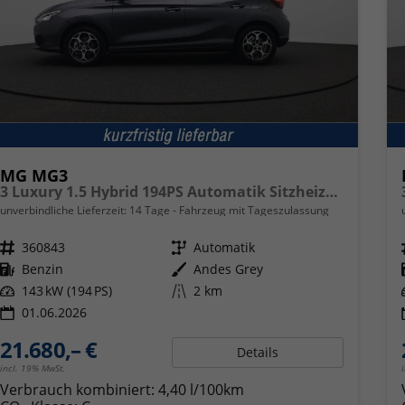
MG MG3
3 Luxury 1.5 Hybrid 194PS Automatik Sitzheizung Lenkradheizung 360°Kamera Parksensoren Klimaautomatik ACC Touchscreen Apple CarPlay Android Auto Keyless 16-LM
unverbindliche Lieferzeit:
14 Tage
Fahrzeug mit Tageszulassung
Fahrzeugnr.
360843
Getriebe
Automatik
Kraftstoff
Benzin
Außenfarbe
Andes Grey
Leistung
143 kW (194 PS)
Kilometerstand
2 km
01.06.2026
21.680,– €
Details
incl. 19% MwSt.
Verbrauch kombiniert:
4,40 l/100km