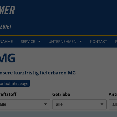
GNAHME
SERVICE
UNTERNEHMEN
KONTAKT
MG
nsere kurzfristig lieferbaren MG
orlauffahrzeuge
aftstoff
Getriebe
Ant