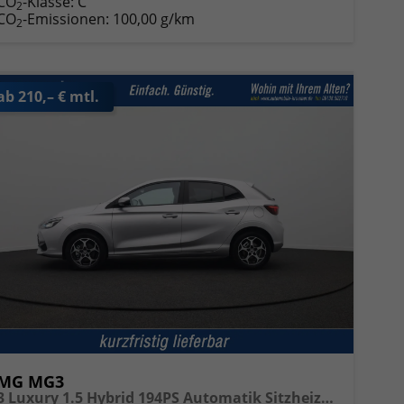
CO
-Klasse:
C
2
CO
-Emissionen:
100,00 g/km
2
ab 210,– € mtl.
MG MG3
3 Luxury 1.5 Hybrid 194PS Automatik Sitzheizung Lenkradheizung 360°Kamera Parksensoren Klimaautomatik ACC Touchscreen Apple CarPlay Android Auto Keyless 16-LM