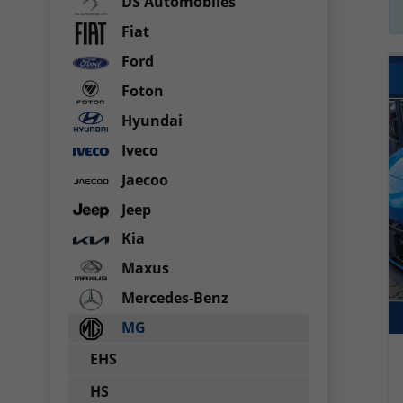
DS Automobiles
Fiat
Ford
Foton
Hyundai
Iveco
Jaecoo
Jeep
Kia
Maxus
Mercedes-Benz
MG
EHS
HS