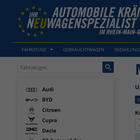
FAHRZEUGE
GEBRAUCHTWAGEN
INZAHLUN
Fahrzeugnr.
U
Audi
BYD
V
Citroen
Kr
Cupra
Dacia