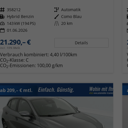
Fahrzeugnr.
358212
Getriebe
Automatik
Kraftstoff
Hybrid Benzin
Außenfarbe
Como Blau
Leistung
143 kW (194 PS)
Kilometerstand
20 km
01.06.2026
21.290,– €
Details
incl. 19% MwSt.
Verbrauch kombiniert:
4,40 l/100km
CO
-Klasse:
C
2
CO
-Emissionen:
100,00 g/km
2
ab 209,– € mtl.