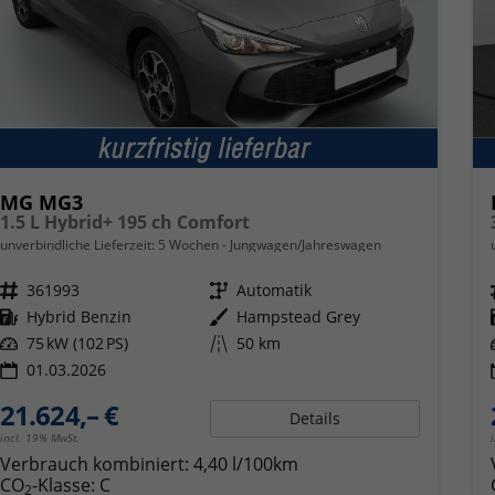
MG MG3
1.5 L Hybrid+ 195 ch Comfort
unverbindliche Lieferzeit:
5 Wochen
Jungwagen/Jahreswagen
Fahrzeugnr.
361993
Getriebe
Automatik
Kraftstoff
Hybrid Benzin
Außenfarbe
Hampstead Grey
Leistung
75 kW (102 PS)
Kilometerstand
50 km
01.03.2026
21.624,– €
Details
incl. 19% MwSt.
Verbrauch kombiniert:
4,40 l/100km
CO
-Klasse:
C
2