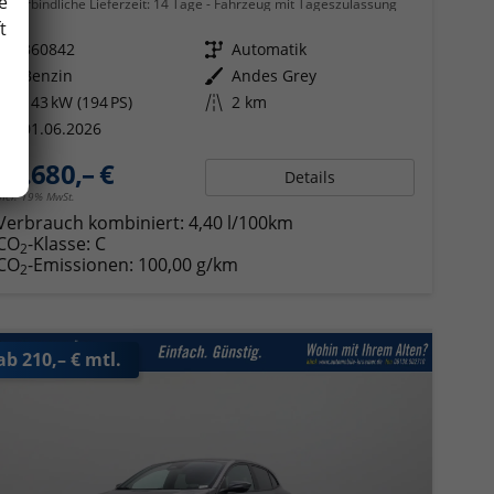
e
unverbindliche Lieferzeit:
14 Tage
Fahrzeug mit Tageszulassung
t
Fahrzeugnr.
360842
Getriebe
Automatik
Kraftstoff
Benzin
Außenfarbe
Andes Grey
Leistung
143 kW (194 PS)
Kilometerstand
2 km
01.06.2026
21.680,– €
Details
incl. 19% MwSt.
Verbrauch kombiniert:
4,40 l/100km
CO
-Klasse:
C
2
CO
-Emissionen:
100,00 g/km
2
ab 210,– € mtl.