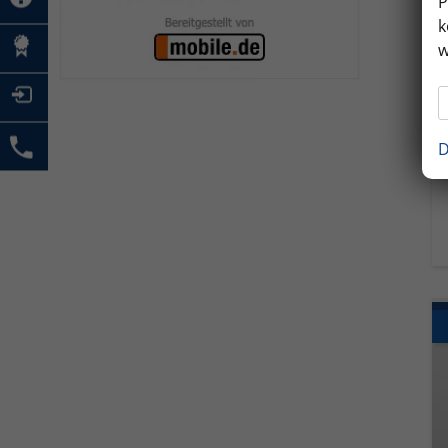
P
k
w
D