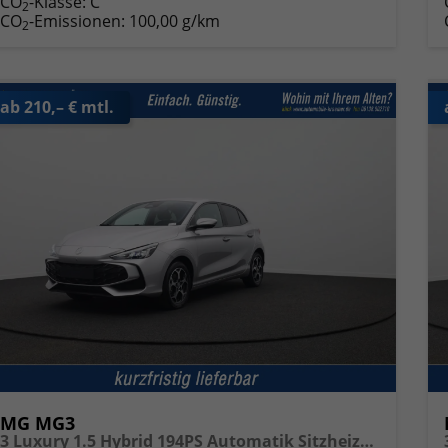
CO
-Klasse:
C
2
CO
-Emissionen:
100,00 g/km
2
ab 210,– € mtl.
MG MG3
3 Luxury 1.5 Hybrid 194PS Automatik Sitzheizung Lenkradheizung 360°Kamera Parksensoren Klimaautomatik ACC Touchscreen Apple CarPlay Android Auto Keyless 16-LM