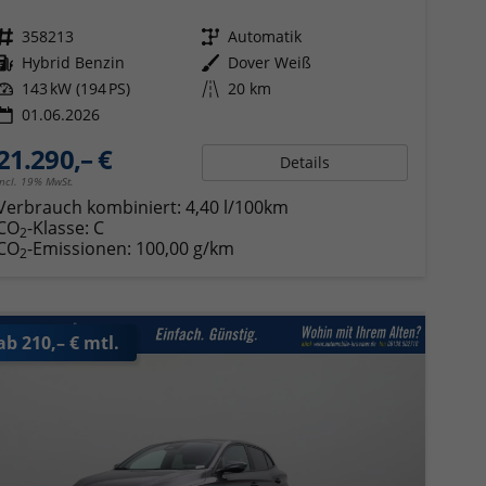
Fahrzeugnr.
358213
Getriebe
Automatik
Kraftstoff
Hybrid Benzin
Außenfarbe
Dover Weiß
Leistung
143 kW (194 PS)
Kilometerstand
20 km
01.06.2026
21.290,– €
Details
incl. 19% MwSt.
Verbrauch kombiniert:
4,40 l/100km
CO
-Klasse:
C
2
CO
-Emissionen:
100,00 g/km
2
ab 210,– € mtl.