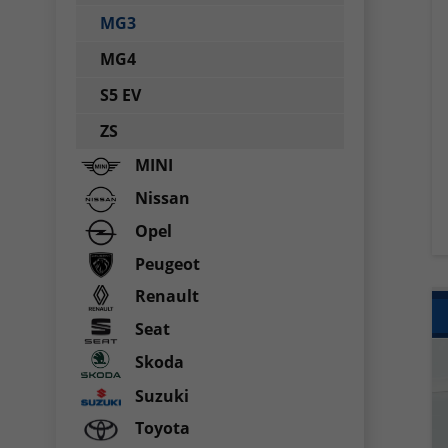
MG3
MG4
S5 EV
ZS
MINI
Nissan
Opel
Peugeot
Renault
Seat
Skoda
Suzuki
Toyota