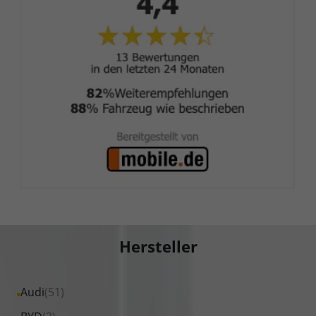
Hersteller
Alle
Audi
(51)
Fahrzeuge