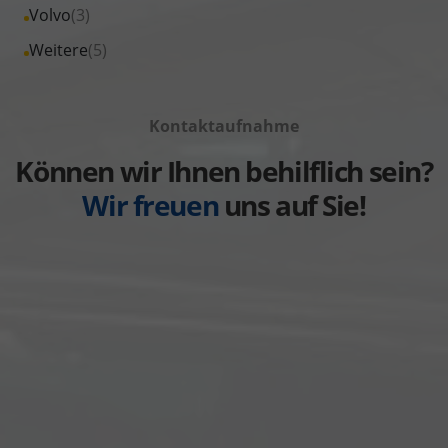
Fahrzeuge
Alle
Volvo
(3)
anzeigen
Toyota
von
Fahrzeuge
Alle
Weitere
(5)
anzeigen
Volkswagen
von
Fahrzeuge
anzeigen
Volvo
von
anzeigen
Kontaktaufnahme
Weitere
anzeigen
Können wir Ihnen behilflich sein?
Wir freuen
uns auf Sie!