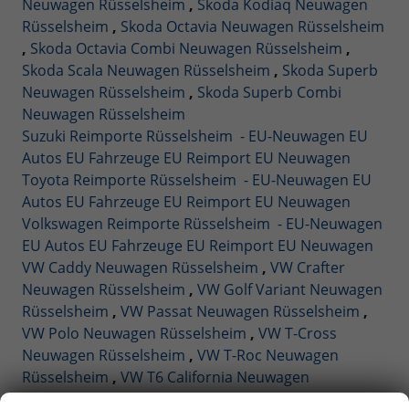
Neuwagen Rüsselsheim
,
Skoda Kodiaq Neuwagen
Rüsselsheim
,
Skoda Octavia Neuwagen Rüsselsheim
,
Skoda Octavia Combi Neuwagen Rüsselsheim
,
Skoda Scala Neuwagen Rüsselsheim
,
Skoda Superb
Neuwagen Rüsselsheim
,
Skoda Superb Combi
Neuwagen Rüsselsheim
Suzuki Reimporte Rüsselsheim - EU-Neuwagen EU
Autos EU Fahrzeuge EU Reimport EU Neuwagen
Toyota Reimporte Rüsselsheim - EU-Neuwagen EU
Autos EU Fahrzeuge EU Reimport EU Neuwagen
Volkswagen Reimporte Rüsselsheim - EU-Neuwagen
EU Autos EU Fahrzeuge EU Reimport EU Neuwagen
VW Caddy Neuwagen Rüsselsheim
,
VW Crafter
Neuwagen Rüsselsheim
,
VW Golf Variant Neuwagen
Rüsselsheim
,
VW Passat Neuwagen Rüsselsheim
,
VW Polo Neuwagen Rüsselsheim
,
VW T-Cross
Neuwagen Rüsselsheim
,
VW T-Roc Neuwagen
Rüsselsheim
,
VW T6 California Neuwagen
Rüsselsheim
,
VW Tiguan Neuwagen Rüsselsheim