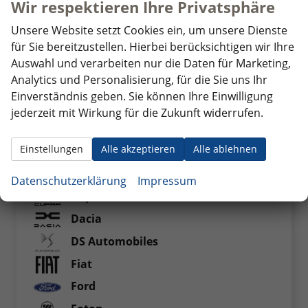
Wir respektieren Ihre Privatsphäre
,
VW Touareg Neuwagen Rüsselsheim
Unsere Website setzt Cookies ein, um unsere Dienste
für Sie bereitzustellen. Hierbei berücksichtigen wir Ihre
Auswahl und verarbeiten nur die Daten für Marketing,
Fahrzeugnr.
Analytics und Personalisierung, für die Sie uns Ihr
Einverständnis geben. Sie können Ihre Einwilligung
jederzeit mit Wirkung für die Zukunft widerrufen.
Audi
Einstellungen
Alle akzeptieren
Alle ablehnen
BYD
Citroen
Datenschutzerklärung
Impressum
Cupra
Dacia
DS Automobiles
Fiat
Ford