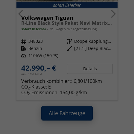
Volkswagen Tiguan
R-Line Black Style Paket Navi Matrix-LED ACC
sofort lieferbar
Neuwagen mit Tageszulassung
Fahrzeugnr.
348023
Getriebe
Doppelkupplungsgetriebe (DSG)
Kraftstoff
Benzin
Außenfarbe
[2T2T] Deep Black Perleffekt
Leistung
110 kW (150 PS)
42.990,– €
Details
incl. 19% MwSt.
Verbrauch kombiniert:
6,80 l/100km
CO
-Klasse:
E
2
CO
-Emissionen:
154,00 g/km
2
Alle Fahrzeuge