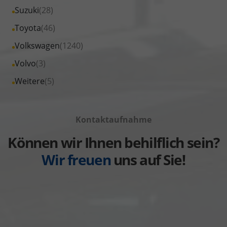
von
Fahrzeuge
Alle
Suzuki
(28)
anzeigen
Seat
von
Fahrzeuge
Alle
Toyota
(46)
anzeigen
Skoda
von
Fahrzeuge
Alle
Volkswagen
(1240)
anzeigen
Suzuki
von
Fahrzeuge
Alle
Volvo
(3)
anzeigen
Toyota
von
Fahrzeuge
Alle
Weitere
(5)
anzeigen
Volkswagen
von
Fahrzeuge
anzeigen
Volvo
von
anzeigen
Kontaktaufnahme
Weitere
anzeigen
Können wir Ihnen behilflich sein?
Wir freuen
uns auf Sie!