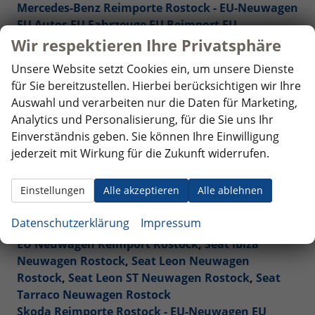
Mercedes-Benz Reimporte Rostock - EU-Neuwagen
EU Autos EU Fahrzeuge EU Reimport EU
Neuwagen
Wir respektieren Ihre Privatsphäre
Nissan Reimporte Rostock - EU-Neuwagen EU
Unsere Website setzt Cookies ein, um unsere Dienste
Autos EU Fahrzeuge EU Reimport EU Neuwagen
für Sie bereitzustellen. Hierbei berücksichtigen wir Ihre
Opel Reimporte Rostock - EU-Neuwagen EU Autos
Auswahl und verarbeiten nur die Daten für Marketing,
EU Fahrzeuge EU Reimport EU Neuwagen
Analytics und Personalisierung, für die Sie uns Ihr
Peugeot Reimporte Rostock - EU-Neuwagen EU
Einverständnis geben. Sie können Ihre Einwilligung
Autos EU Fahrzeuge EU Reimport EU Neuwagen
jederzeit mit Wirkung für die Zukunft widerrufen.
Renault Reimporte Rostock - EU-Neuwagen EU
Autos EU Fahrzeuge EU Reimport EU Neuwagen
Einstellungen
Alle akzeptieren
Alle ablehnen
Seat Reimporte Rostock - EU-Neuwagen EU Autos
EU Fahrzeuge EU Reimport EU Neuwagen
Datenschutzerklärung
Impressum
Seat Arona Combi Neuwagen Rostock
,
Seat Ateca
EU Neuwagen Reimport Rostock
,
Seat Ibiza
Neuwagen Rostock
,
Seat Leon Neuwagen
Rostock
,
Seat Leon ST Neuwagen Rostock
,
Seat
Tarraco Neuwagen Rostock
Skoda Reimporte Rostock - EU-Neuwagen EU