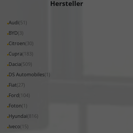
Hersteller
Alle
Audi
(51)
Fahrzeuge
Alle
BYD
(3)
von
Fahrzeuge
Alle
Citroen
(30)
Audi
von
Fahrzeuge
Alle
Cupra
(183)
anzeigen
BYD
von
Fahrzeuge
Alle
Dacia
(509)
anzeigen
Citroen
von
Fahrzeuge
Alle
DS Automobiles
(1)
anzeigen
Cupra
von
Fahrzeuge
Alle
Fiat
(27)
anzeigen
Dacia
von
Fahrzeuge
Alle
Ford
(104)
anzeigen
DS
von
Fahrzeuge
Alle
Foton
(1)
Automobiles
Fiat
von
Fahrzeuge
anzeigen
Alle
Hyundai
(816)
anzeigen
Ford
von
Fahrzeuge
Alle
Iveco
(15)
anzeigen
Foton
von