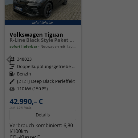
Volkswagen Tiguan
R-Line Black Style Paket Navi Matrix-LED ACC
sofort lieferbar
Neuwagen mit Tageszulassung
Fahrzeugnr.
348023
Getriebe
Doppelkupplungsgetriebe (DSG)
Kraftstoff
Benzin
Außenfarbe
[2T2T] Deep Black Perleffekt
Leistung
110 kW (150 PS)
42.990,– €
incl. 19% MwSt.
Details
Verbrauch kombiniert:
6,80
l/100km
CO
-Klasse:
E