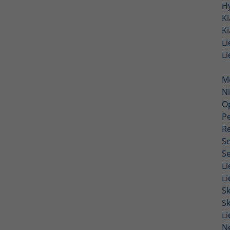
H
K
K
L
L
M
N
O
P
R
S
S
L
L
S
S
L
N