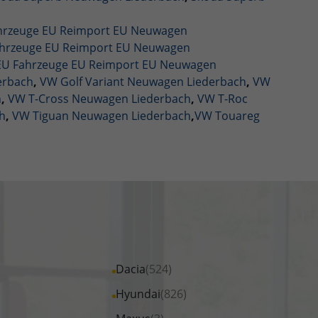
ahrzeuge EU Reimport EU Neuwagen
ahrzeuge EU Reimport EU Neuwagen
 EU Fahrzeuge EU Reimport EU Neuwagen
erbach
,
VW Golf Variant Neuwagen Liederbach
,
VW
h
,
VW T-Cross Neuwagen Liederbach
,
VW T-Roc
h
,
VW Tiguan Neuwagen Liederbach
,
VW Touareg
Alle
Dacia
(524)
Fahrzeuge
Alle
Hyundai
(826)
von
Fahrzeuge