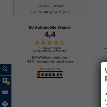
120 Bewertungen
Alle Bewertungen anzeigen >
0
U
b
v
P