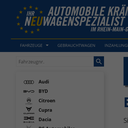
FAHRZEUGE
GEBRAUCHTWAGEN
INZAHLUN
Fahrzeugnr.
Audi
BYD
Citroen
Cupra
S
Dacia