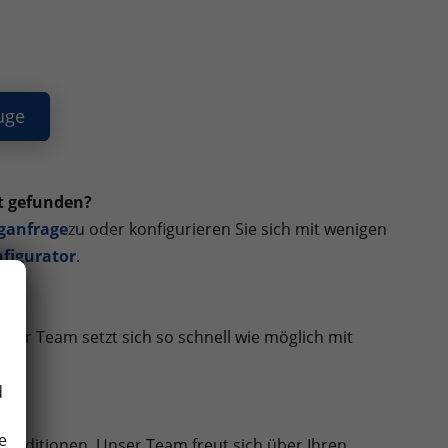
uge
t gefunden?
ganfrage
zu oder konfigurieren Sie sich mit wenigen
figurator
.
ser Team setzt sich so schnell wie möglich mit
d
e
Konditionen. Unser Team freut sich über Ihren