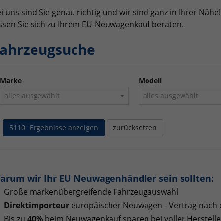
i uns sind Sie genau richtig und wir sind ganz in Ihrer Nä
ssen Sie sich zu Ihrem EU-Neuwagenkauf beraten.
ahrzeugsuche
Marke
Modell
alles ausgewählt
alles ausgewählt
5110
Ergebnisse anzeigen
zurücksetzen
arum wir Ihr EU Neuwagenhändler sein sollten:
Große markenübergreifende Fahrzeugauswahl
Direktimporteur
europäischer Neuwagen - Vertrag nach
Bis zu
40%
beim Neuwagenkauf sparen bei voller Herstelle