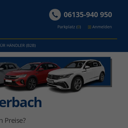
06135-940 950
Parkplatz (
0
)
Anmelden
FÜR HÄNDLER (B2B)
derbach
 Preise?