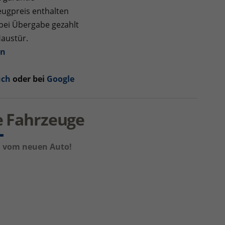
ugpreis enthalten
 bei Übergabe gezahlt
Haustür.
en
uch
oder bei
Google
re Fahrzeuge
um vom neuen Auto!