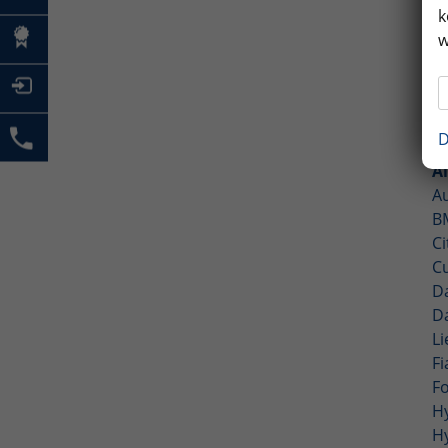
k
w
Si
D
A
A
B
C
C
D
D
L
F
F
H
H