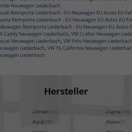
ombi Neuwagen Liederbach
uzuki Reimporte Liederbach - EU-Neuwagen EU Autos EU F
oyota Reimporte Liederbach - EU-Neuwagen EU Autos EU F
olkswagen Reimporte Liederbach - EU-Neuwagen EU Autos
W Caddy Neuwagen Liederbach
,
VW Crafter Neuwagen Lied
assat Neuwagen Liederbach
,
VW Polo Neuwagen Liederbac
euwagen Liederbach
,
VW T6 California Neuwagen Liederbac
euwagen Liederbach
Hersteller
Alle
Citroen
(32)
Alle
Cupra
(184)
Fahrzeuge
Fahrzeuge
Alle
Ford
(98)
Alle
Foton
(1)
von
von
Fahrzeuge
Fahrzeuge