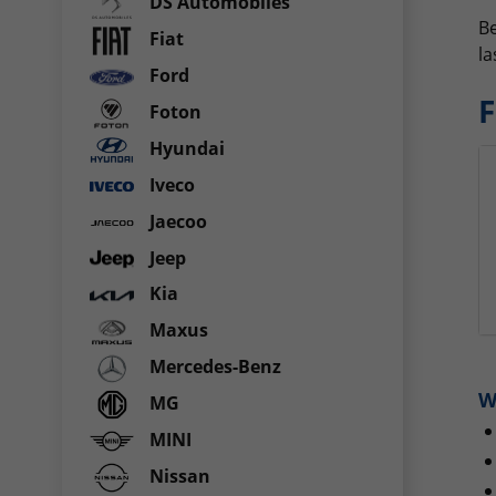
DS Automobiles
Be
Fiat
la
Ford
F
Foton
Hyundai
Iveco
Jaecoo
Jeep
Kia
Maxus
Mercedes-Benz
W
MG
MINI
Nissan