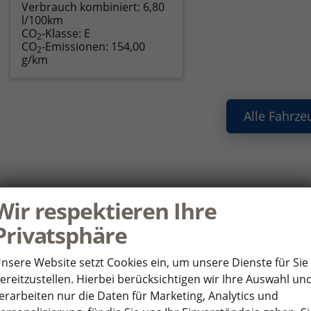
Verbrauch kombiniert:
6,80
l/100km
CO
-Klasse:
E
2
CO
-Emissionen:
154,00
2
g/km
Alle Fahrze
ie haben noch Fragen oder Ihr Wunscha
Wir respektieren Ihre
nden Sie uns Ihre Anfrage über das Formular. Wir setzen uns so 
Privatsphäre
HR WUNSCHFAHRZEUG
P
nsere Website setzt Cookies ein, um unsere Dienste für Sie
ereitzustellen. Hierbei berücksichtigen wir Ihre Auswahl un
*
rsteller
An
erarbeiten nur die Daten für Marketing, Analytics und