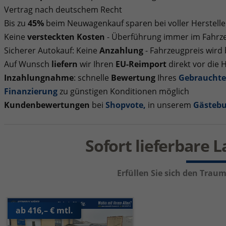
Vertrag nach deutschem Recht
Bis zu
45%
beim Neuwagenkauf sparen bei voller Herstelle
Keine
versteckten Kosten
- Überführung immer im Fahrze
Sicherer Autokauf: Keine
Anzahlung
- Fahrzeugpreis wird
Auf Wunsch
liefern
wir Ihren
EU-Reimport
direkt vor die 
Inzahlungnahme
: schnelle
Bewertung
Ihres
Gebraucht
Finanzierung
zu günstigen Konditionen möglich
Kundenbewertungen
bei
Shopvote
,
in unserem
Gästeb
Sofort lieferbare 
Erfüllen Sie sich den Tra
ab 416,– € mtl.