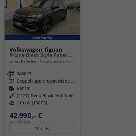
Volkswagen Tiguan
R-Line Black Style Paket Navi Matrix-LED ACC
sofort lieferbar
Neuwagen mit Tageszulassung
Fahrzeugnr.
348023
Getriebe
Doppelkupplungsgetriebe (DSG)
Kraftstoff
Benzin
Außenfarbe
[2T2T] Deep Black Perleffekt
Leistung
110 kW (150 PS)
42.990,– €
incl. 19% MwSt.
Details