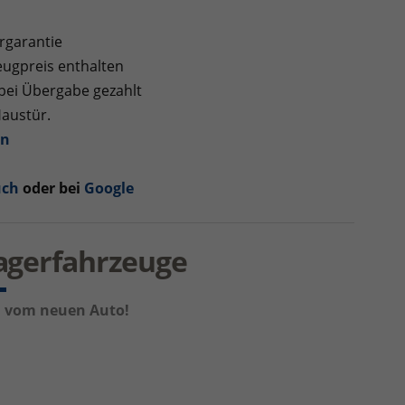
rgarantie
ugpreis enthalten
 bei Übergabe gezahlt
Haustür.
en
uch
oder bei
Google
Lagerfahrzeuge
um vom neuen Auto!