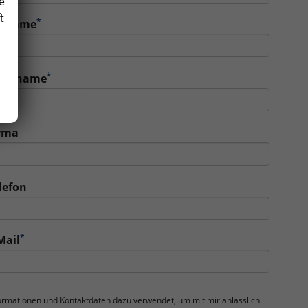
e
t
*
orname
*
achname
rma
lefon
*
Mail
nformationen und Kontaktdaten dazu verwendet, um mit mir anlässlich