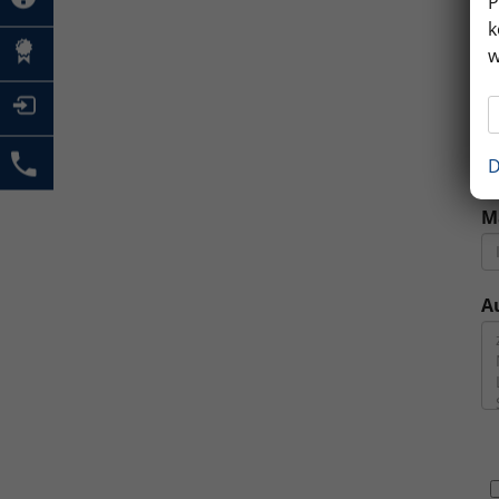
P
k
M
w
E
D
M
A