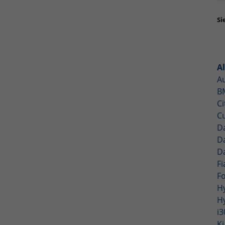
Si
A
A
B
C
C
D
D
D
F
F
H
H
i
K