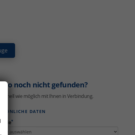
uge
uto noch nicht gefunden?
schnell wie möglich mit Ihnen in Verbindung.
ERSÖNLICHE DATEN
d
*
rede