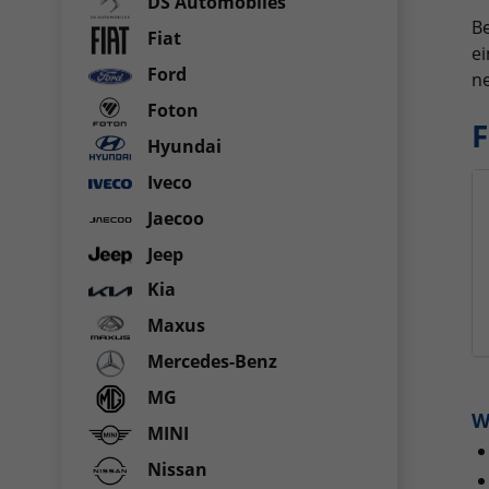
DS Automobiles
Be
Fiat
ei
Ford
ne
Foton
F
Hyundai
Iveco
Jaecoo
Jeep
Kia
Maxus
Mercedes-Benz
MG
W
MINI
Nissan