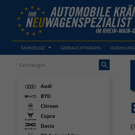
FAHRZEUGE
GEBRAUCHTWAGEN
INZAHLUN
Fahrzeugnr.
Audi
BYD
Citroen
Cupra
E
Dacia