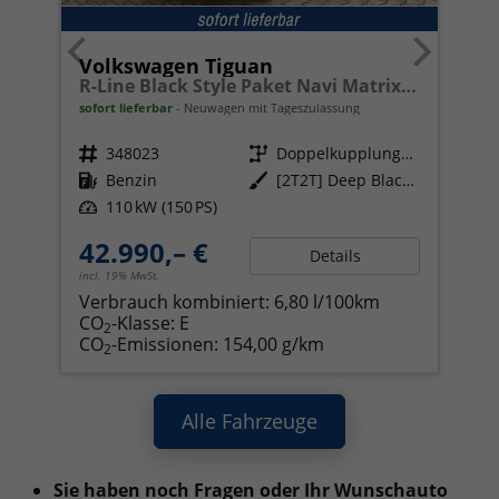
Volkswagen Tiguan
R-Line Black Style Paket Navi Matrix-LED ACC
sofort lieferbar
Neuwagen mit Tageszulassung
Fahrzeugnr.
348023
Getriebe
Doppelkupplungsgetriebe (DSG)
Kraftstoff
Benzin
Außenfarbe
[2T2T] Deep Black Perleffekt
Leistung
110 kW (150 PS)
42.990,– €
Details
incl. 19% MwSt.
Verbrauch kombiniert:
6,80 l/100km
CO
-Klasse:
E
2
CO
-Emissionen:
154,00 g/km
2
Alle Fahrzeuge
Sie haben noch Fragen oder Ihr Wunschauto