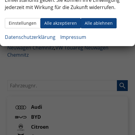
VW Caddy Neuwagen Chemnitz
,
VW Crafter
jederzeit mit Wirkung für die Zukunft widerrufen.
Neuwagen Chemnitz
,
VW Golf Variant Neuwagen
Chemnitz
,
VW Passat Neuwagen Chemnitz
,
VW Polo
Einstellungen
Alle akzeptieren
Alle ablehnen
Neuwagen Chemnitz
,
VW T-Cross Neuwagen
Chemnitz
,
VW T-Roc Neuwagen Chemnitz
,
VW T6
Datenschutzerklärung
Impressum
California Neuwagen Chemnitz
,
VW Tiguan
Neuwagen Chemnitz
,
VW Touareg Neuwagen
Chemnitz
Fahrzeugnr.
Audi
BYD
Citroen