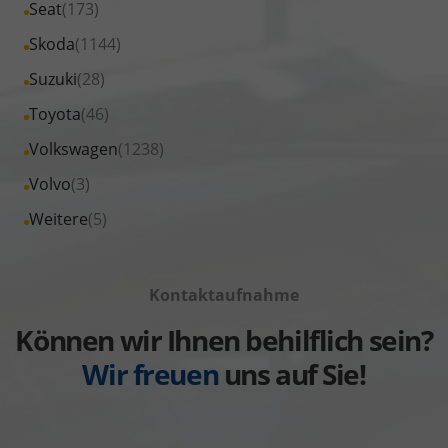
Fahrzeuge
Alle
Seat
(173)
anzeigen
Peugeot
von
Fahrzeuge
Alle
Skoda
(1144)
anzeigen
Renault
von
Fahrzeuge
Alle
Suzuki
(28)
anzeigen
Seat
von
Fahrzeuge
Alle
Toyota
(46)
anzeigen
Skoda
von
Fahrzeuge
Alle
Volkswagen
(1238)
anzeigen
Suzuki
von
Fahrzeuge
Alle
Volvo
(3)
anzeigen
Toyota
von
Fahrzeuge
Alle
Weitere
(5)
anzeigen
Volkswagen
von
Fahrzeuge
anzeigen
Volvo
von
anzeigen
Kontaktaufnahme
Weitere
anzeigen
Können wir Ihnen behilflich sein?
Wir freuen
uns auf Sie!