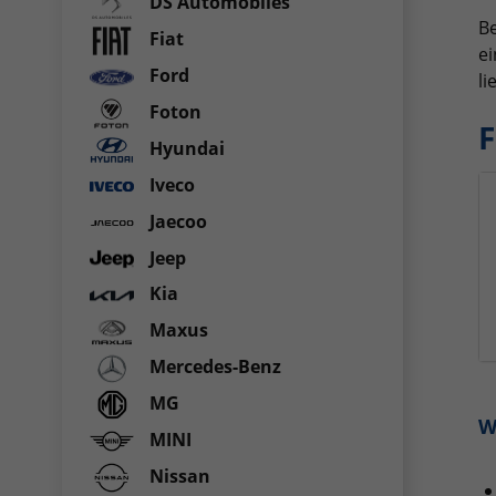
DS Automobiles
Be
Fiat
ei
Ford
li
Foton
F
Hyundai
Iveco
Jaecoo
Jeep
Kia
Maxus
Mercedes-Benz
MG
W
MINI
Nissan