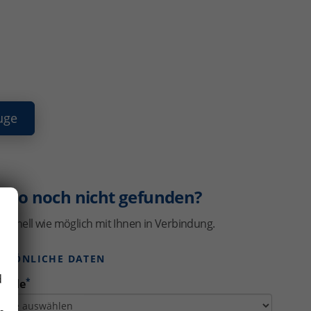
uge
uto noch nicht gefunden?
schnell wie möglich mit Ihnen in Verbindung.
ERSÖNLICHE DATEN
d
*
rede