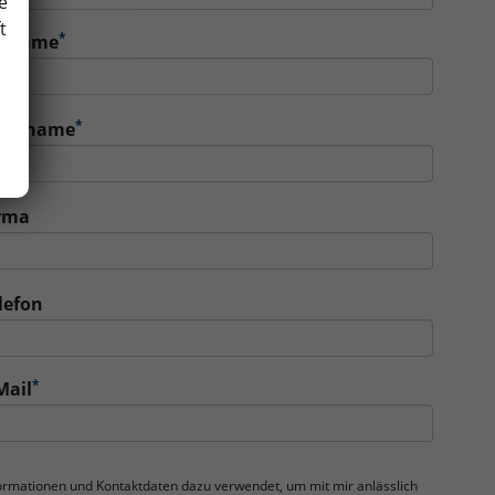
e
t
*
orname
*
achname
rma
lefon
*
Mail
nformationen und Kontaktdaten dazu verwendet, um mit mir anlässlich