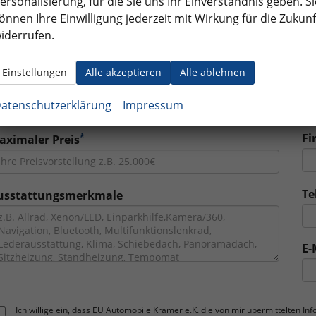
ersonalisierung, für die Sie uns Ihr Einverständnis geben. Si
önnen Ihre Einwilligung jederzeit mit Wirkung für die Zukunf
*
V
odell
iderrufen.
Einstellungen
Alle akzeptieren
Alle ablehnen
*
N
rstzulassung
atenschutzerklärung
Impressum
*
Fi
aximaler Preis
Te
usstattungsmerkmale
E-
Ich willige ein, dass EU Automobile Krämer e.K. die von mir übermittelten I