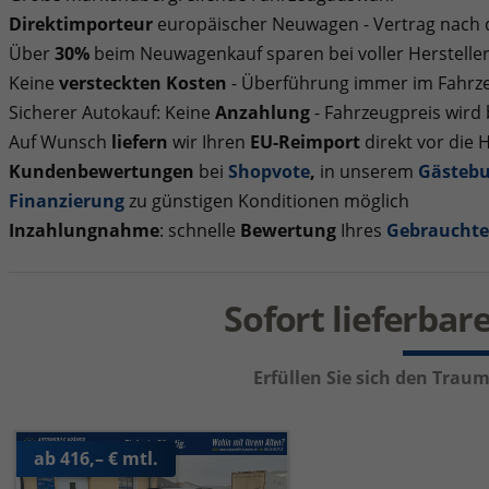
Direktimporteur
europäischer Neuwagen - Vertrag nach
Über
30%
beim Neuwagenkauf sparen bei voller Herstelle
Keine
versteckten Kosten
- Überführung immer im Fahrze
Sicherer Autokauf: Keine
Anzahlung
- Fahrzeugpreis wird
Auf Wunsch
liefern
wir Ihren
EU-Reimport
direkt vor die 
Kundenbewertungen
bei
Shopvote
,
in unserem
Gästeb
Finanzierung
zu günstigen Konditionen möglich
Inzahlungnahme
: schnelle
Bewertung
Ihres
Gebraucht
Sofort lieferba
Erfüllen Sie sich den Tra
ab 416,– € mtl.