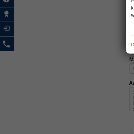
P
k
M
w
E
D
M
A