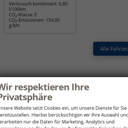
Verbrauch kombiniert:
6,80
l/100km
CO
-Klasse:
E
2
CO
-Emissionen:
154,00
2
g/km
Alle Fahrze
ie haben noch Fragen oder Ihr Wunscha
Wir respektieren Ihre
nden Sie uns Ihre Anfrage über das Formular. Wir setzen uns so 
Privatsphäre
HR WUNSCHFAHRZEUG
P
nsere Website setzt Cookies ein, um unsere Dienste für Sie
ereitzustellen. Hierbei berücksichtigen wir Ihre Auswahl un
*
rsteller
An
erarbeiten nur die Daten für Marketing, Analytics und