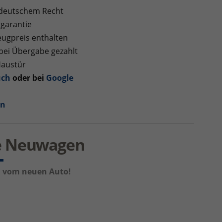
 deutschem Recht
rgarantie
ugpreis enthalten
 bei Übergabe gezahlt
Haustür
uch
oder bei
Google
en
re Neuwagen
um vom neuen Auto!