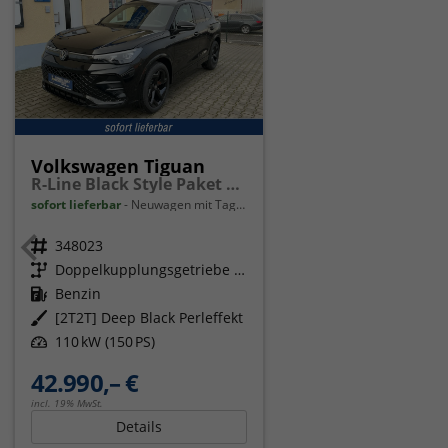
Volkswagen Tiguan
R-Line Black Style Paket Navi Matrix-LED ACC
sofort lieferbar
Neuwagen mit Tageszulassung
Fahrzeugnr.
348023
Getriebe
Doppelkupplungsgetriebe (DSG)
Kraftstoff
Benzin
Außenfarbe
[2T2T] Deep Black Perleffekt
Leistung
110 kW (150 PS)
42.990,– €
incl. 19% MwSt.
Details