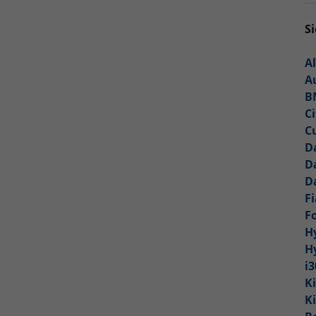
Si
A
A
B
C
C
D
D
D
F
F
H
H
i
K
K