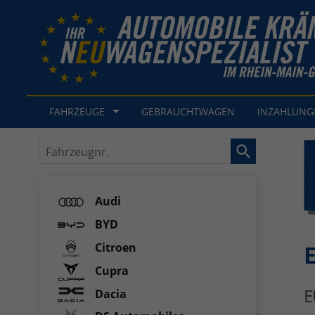
FAHRZEUGE
GEBRAUCHTWAGEN
INZAHLUN
Fahrzeugnr.
Audi
BYD
Citroen
E
Cupra
E
Dacia