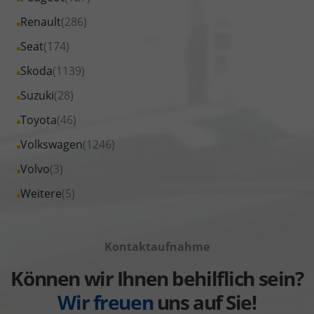
Omoda
von
Fahrzeuge
Alle
Renault
(286)
anzeigen
Opel
von
Fahrzeuge
Alle
Seat
(174)
anzeigen
Peugeot
von
Fahrzeuge
Alle
Skoda
(1139)
anzeigen
Renault
von
Fahrzeuge
Alle
Suzuki
(28)
anzeigen
Seat
von
Fahrzeuge
Alle
Toyota
(46)
anzeigen
Skoda
von
Fahrzeuge
Alle
Volkswagen
(1246)
anzeigen
Suzuki
von
Fahrzeuge
Alle
Volvo
(3)
anzeigen
Toyota
von
Fahrzeuge
Alle
Weitere
(5)
anzeigen
Volkswagen
von
Fahrzeuge
anzeigen
Volvo
von
anzeigen
Kontaktaufnahme
Weitere
anzeigen
Können wir Ihnen behilflich sein?
Wir freuen
uns auf Sie!