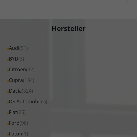
Hersteller
Alle
Audi
(51)
Fahrzeuge
Alle
BYD
(3)
von
Fahrzeuge
Alle
Citroen
(32)
Audi
von
Fahrzeuge
Alle
Cupra
(184)
anzeigen
BYD
von
Fahrzeuge
Alle
Dacia
(524)
anzeigen
Citroen
von
Fahrzeuge
Alle
DS Automobiles
(1)
anzeigen
Cupra
von
Fahrzeuge
Alle
Fiat
(25)
anzeigen
Dacia
von
Fahrzeuge
Alle
Ford
(98)
anzeigen
DS
von
Fahrzeuge
Alle
Foton
(1)
Automobiles
Fiat