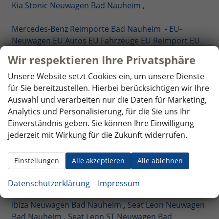
Kia Stonic Neuwagen Bad Nauheim ,
Mercedes-Benz Reimporte Bad Nauheim - EU-
Neuwagen EU Autos EU Fahrzeuge EU Reimport EU
Neuwagen
Wir respektieren Ihre Privatsphäre
Nissan Reimporte Bad Nauheim - EU-Neuwagen EU
Autos EU Fahrzeuge EU Reimport EU Neuwagen
Unsere Website setzt Cookies ein, um unsere Dienste
Opel Reimporte Bad Nauheim - EU-Neuwagen EU
für Sie bereitzustellen. Hierbei berücksichtigen wir Ihre
Autos EU Fahrzeuge EU Reimport EU Neuwagen
Auswahl und verarbeiten nur die Daten für Marketing,
Peugeot Reimporte Bad Nauheim - EU-Neuwagen
Analytics und Personalisierung, für die Sie uns Ihr
EU Autos EU Fahrzeuge EU Reimport EU Neuwagen
Einverständnis geben. Sie können Ihre Einwilligung
Renault Reimporte Bad Nauheim - EU-Neuwagen EU
jederzeit mit Wirkung für die Zukunft widerrufen.
Autos EU Fahrzeuge EU Reimport EU Neuwagen
Seat Reimporte Bad Nauheim - EU-Neuwagen EU
Einstellungen
Alle akzeptieren
Alle ablehnen
Autos EU Fahrzeuge EU Reimport EU Neuwagen
Seat Arona Combi Neuwagen Bad Nauheim
,
Seat
Datenschutzerklärung
Impressum
Ateca EU Neuwagen Reimport Bad Nauheim
,
Seat
Ibiza Neuwagen Bad Nauheim
,
Seat Leon Neuwagen
Bad Nauheim
,
Seat Leon ST Neuwagen Bad