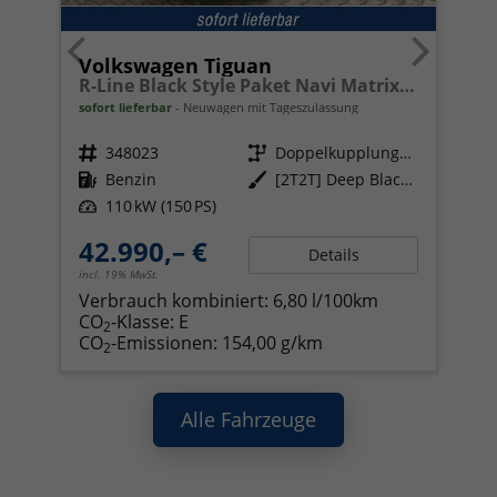
Volkswagen Tiguan
R-Line Black Style Paket Navi Matrix-LED ACC
sofort lieferbar
Neuwagen mit Tageszulassung
Fahrzeugnr.
348023
Getriebe
Doppelkupplungsgetriebe (DSG)
Kraftstoff
Benzin
Außenfarbe
[2T2T] Deep Black Perleffekt
Leistung
110 kW (150 PS)
42.990,– €
Details
incl. 19% MwSt.
Verbrauch kombiniert:
6,80 l/100km
CO
-Klasse:
E
2
CO
-Emissionen:
154,00 g/km
2
Alle Fahrzeuge