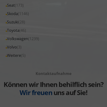
von
Fahrzeuge
Alle
Seat
(173)
anzeigen
Peugeot
von
Fahrzeuge
Alle
Skoda
(1146)
anzeigen
Renault
von
Fahrzeuge
Alle
Suzuki
(28)
anzeigen
Seat
von
Fahrzeuge
Alle
Toyota
(46)
anzeigen
Skoda
von
Fahrzeuge
Alle
Volkswagen
(1239)
anzeigen
Suzuki
von
Fahrzeuge
Alle
Volvo
(3)
anzeigen
Toyota
von
Fahrzeuge
Alle
Weitere
(5)
anzeigen
Volkswagen
von
Fahrzeuge
anzeigen
Volvo
von
anzeigen
Kontaktaufnahme
Weitere
anzeigen
Können wir Ihnen behilflich sein?
Wir freuen
uns auf Sie!