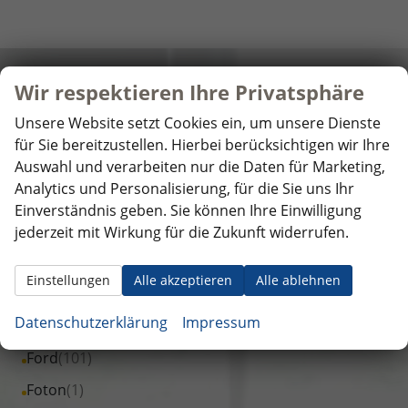
Hersteller
Wir respektieren Ihre Privatsphäre
Unsere Website setzt Cookies ein, um unsere Dienste
Alle
Audi
(51)
für Sie bereitzustellen. Hierbei berücksichtigen wir Ihre
Fahrzeuge
Auswahl und verarbeiten nur die Daten für Marketing,
Alle
BYD
(3)
von
Analytics und Personalisierung, für die Sie uns Ihr
Fahrzeuge
Alle
Citroen
(31)
Audi
Einverständnis geben. Sie können Ihre Einwilligung
von
Fahrzeuge
Alle
Cupra
(184)
jederzeit mit Wirkung für die Zukunft widerrufen.
anzeigen
BYD
von
Fahrzeuge
Alle
Dacia
(519)
anzeigen
Citroen
von
Einstellungen
Alle akzeptieren
Alle ablehnen
Fahrzeuge
Alle
DS Automobiles
(1)
anzeigen
Cupra
von
Fahrzeuge
Datenschutzerklärung
Impressum
Alle
Fiat
(25)
anzeigen
Dacia
von
Fahrzeuge
Alle
Ford
(101)
anzeigen
DS
von
Fahrzeuge
Alle
Foton
(1)
Automobiles
Fiat
von