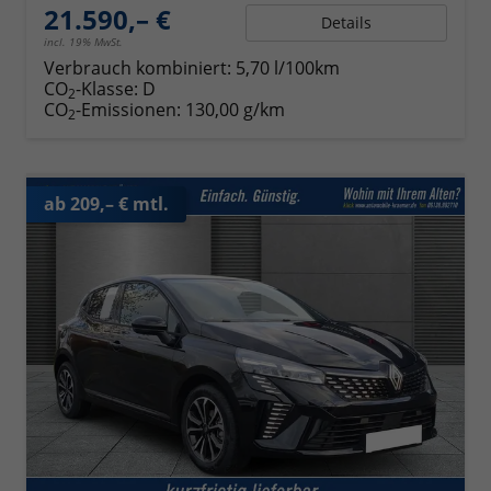
21.590,– €
Details
incl. 19% MwSt.
Verbrauch kombiniert:
5,70 l/100km
CO
-Klasse:
D
2
CO
-Emissionen:
130,00 g/km
2
ab 209,– € mtl.