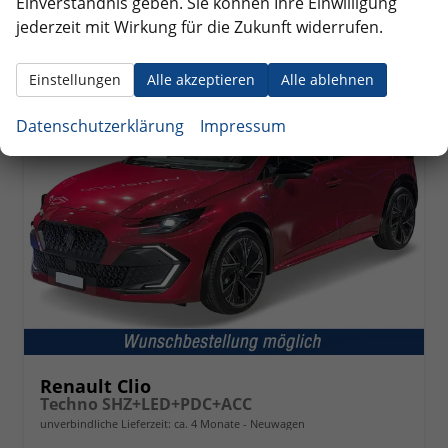
Einverständnis geben. Sie können Ihre Einwilligung
jederzeit mit Wirkung für die Zukunft widerrufen.
ab 216,– € mtl.
Einstellungen
Alle akzeptieren
Alle ablehnen
Datenschutzerklärung
Impressum
Renault Clio
Techno SHZ+LED+PDC+ACC
unverbindliche Lieferzeit: ca. 4 Monate
Neuwagen