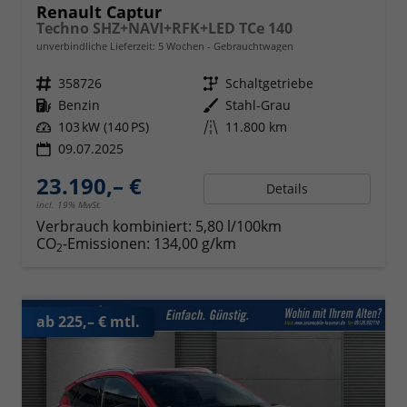
Renault Captur
Techno SHZ+NAVI+RFK+LED TCe 140
unverbindliche Lieferzeit:
5 Wochen
Gebrauchtwagen
Fahrzeugnr.
358726
Getriebe
Schaltgetriebe
Kraftstoff
Benzin
Außenfarbe
Stahl-Grau
Leistung
103 kW (140 PS)
Kilometerstand
11.800 km
09.07.2025
23.190,– €
Details
incl. 19% MwSt.
Verbrauch kombiniert:
5,80 l/100km
CO
-Emissionen:
134,00 g/km
2
ab 225,– € mtl.