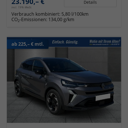
23.190,– €
Details
incl. 19% MwSt.
Verbrauch kombiniert:
5,80 l/100km
CO
-Emissionen:
134,00 g/km
2
ab 225,– € mtl.