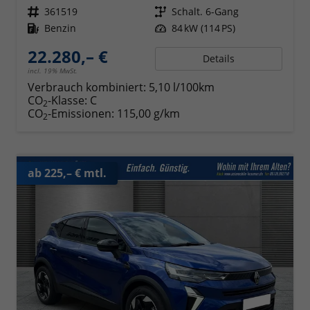
Fahrzeugnr.
361519
Getriebe
Schalt. 6-Gang
Kraftstoff
Benzin
Leistung
84 kW (114 PS)
22.280,– €
Details
incl. 19% MwSt.
Verbrauch kombiniert:
5,10 l/100km
CO
-Klasse:
C
2
CO
-Emissionen:
115,00 g/km
2
ab 225,– € mtl.