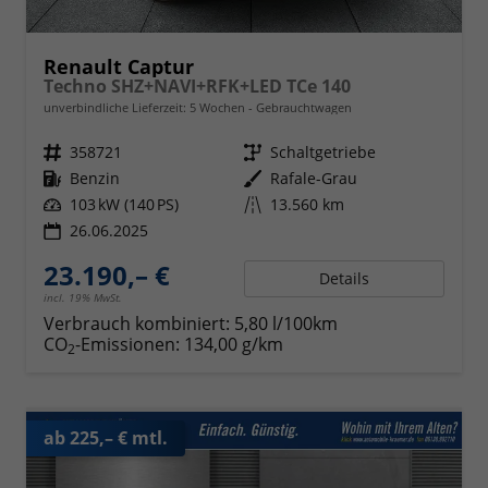
Renault Captur
Techno SHZ+NAVI+RFK+LED TCe 140
unverbindliche Lieferzeit:
5 Wochen
Gebrauchtwagen
Fahrzeugnr.
358721
Getriebe
Schaltgetriebe
Kraftstoff
Benzin
Außenfarbe
Rafale-Grau
Leistung
103 kW (140 PS)
Kilometerstand
13.560 km
26.06.2025
23.190,– €
Details
incl. 19% MwSt.
Verbrauch kombiniert:
5,80 l/100km
CO
-Emissionen:
134,00 g/km
2
ab 225,– € mtl.