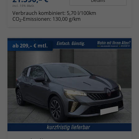
Details
incl. 19% MwSt.
Verbrauch kombiniert:
5,70 l/100km
CO
-Emissionen:
130,00 g/km
2
ab 209,– € mtl.