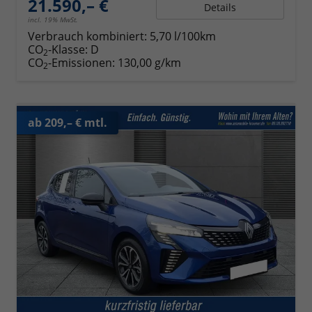
21.590,– €
Details
incl. 19% MwSt.
Verbrauch kombiniert:
5,70 l/100km
CO
-Klasse:
D
2
CO
-Emissionen:
130,00 g/km
2
ab 209,– € mtl.