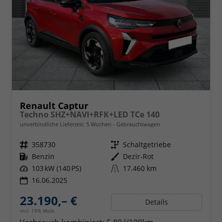
Renault Captur
Techno SHZ+NAVI+RFK+LED TCe 140
unverbindliche Lieferzeit:
5 Wochen
Gebrauchtwagen
Fahrzeugnr.
358730
Getriebe
Schaltgetriebe
Kraftstoff
Benzin
Außenfarbe
Dezir-Rot
Leistung
103 kW (140 PS)
Kilometerstand
17.460 km
16.06.2025
23.190,– €
Details
incl. 19% MwSt.