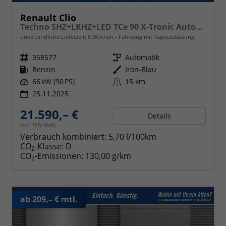
Renault Clio
Techno SHZ+LKHZ+LED TCe 90 X-Tronic Autom.
unverbindliche Lieferzeit:
5 Wochen
Fahrzeug mit Tageszulassung
Fahrzeugnr.
358577
Getriebe
Automatik
Kraftstoff
Benzin
Außenfarbe
Iron-Blau
Leistung
66 kW (90 PS)
Kilometerstand
15 km
25.11.2025
21.590,– €
Details
incl. 19% MwSt.
Verbrauch kombiniert:
5,70 l/100km
CO
-Klasse:
D
2
CO
-Emissionen:
130,00 g/km
2
ab 209,– € mtl.