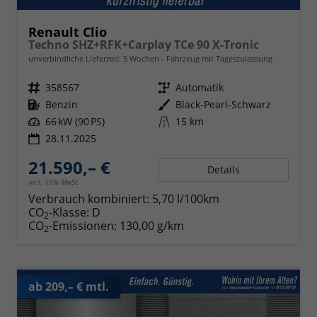
Renault Clio
Techno SHZ+RFK+Carplay TCe 90 X-Tronic
unverbindliche Lieferzeit:
5 Wochen
Fahrzeug mit Tageszulassung
Fahrzeugnr.
358567
Getriebe
Automatik
Kraftstoff
Benzin
Außenfarbe
Black-Pearl-Schwarz
Leistung
66 kW (90 PS)
Kilometerstand
15 km
28.11.2025
21.590,– €
Details
incl. 19% MwSt.
Verbrauch kombiniert:
5,70 l/100km
CO
-Klasse:
D
2
CO
-Emissionen:
130,00 g/km
2
ab 209,– € mtl.