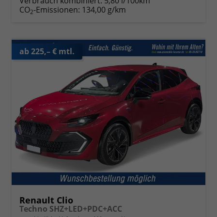
Verbrauch kombiniert:
5,80 l/100km
CO
-Emissionen:
134,00 g/km
2
ab 225,– € mtl.
Renault Clio
Techno SHZ+LED+PDC+ACC