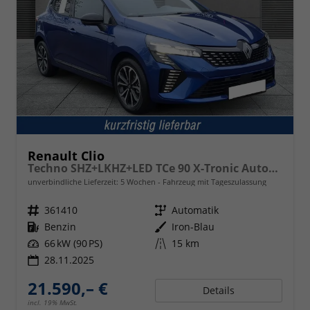
Renault Clio
Techno SHZ+LKHZ+LED TCe 90 X-Tronic Autom.
unverbindliche Lieferzeit:
5 Wochen
Fahrzeug mit Tageszulassung
Fahrzeugnr.
361410
Getriebe
Automatik
Kraftstoff
Benzin
Außenfarbe
Iron-Blau
Leistung
66 kW (90 PS)
Kilometerstand
15 km
28.11.2025
21.590,– €
Details
incl. 19% MwSt.