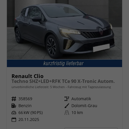
Renault Clio
Techno SHZ+LED+RFK TCe 90 X-Tronic Autom.
unverbindliche Lieferzeit:
5 Wochen
Fahrzeug mit Tageszulassung
Fahrzeugnr.
358569
Getriebe
Automatik
Kraftstoff
Benzin
Außenfarbe
Dolomit-Grau
Leistung
66 kW (90 PS)
Kilometerstand
10 km
20.11.2025