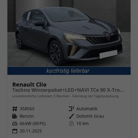
Renault Clio
Techno Winterpaket+LED+NAVI TCe 90 X-Tronic
unverbindliche Lieferzeit:
5 Wochen
Fahrzeug mit Tageszulassung
Fahrzeugnr.
358565
Getriebe
Automatik
Kraftstoff
Benzin
Außenfarbe
Dolomit-Grau
Leistung
66 kW (90 PS)
Kilometerstand
10 km
20.11.2025