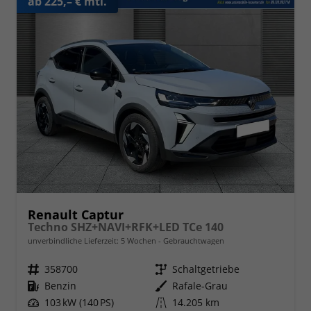
ab 225,– € mtl.
Renault Captur
Techno SHZ+NAVI+RFK+LED TCe 140
unverbindliche Lieferzeit:
5 Wochen
Gebrauchtwagen
Fahrzeugnr.
358700
Getriebe
Schaltgetriebe
Kraftstoff
Benzin
Außenfarbe
Rafale-Grau
Leistung
103 kW (140 PS)
Kilometerstand
14.205 km