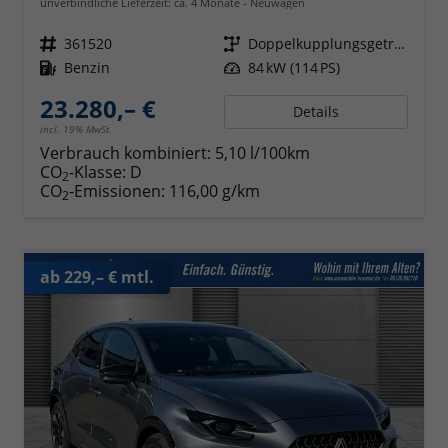
unverbindliche Lieferzeit: ca. 4 Monate
Neuwagen
Fahrzeugnr.
361520
Getriebe
Doppelkupplungsgetriebe (DSG)
Kraftstoff
Benzin
Leistung
84 kW (114 PS)
23.280,– €
Details
incl. 19% MwSt.
Verbrauch kombiniert:
5,10 l/100km
CO
-Klasse:
D
2
CO
-Emissionen:
116,00 g/km
2
ab 229,– € mtl.