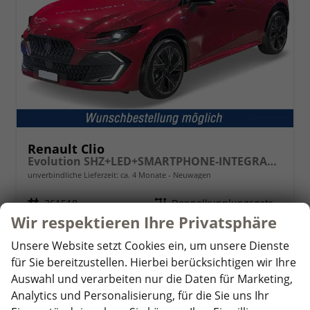
Renault Clio
Evolution SHZ+LED+SMARTPHONE-INTEGRATION
unverbindliche Lieferzeit: ca. 4 Monate
Neuwagen
Fahrzeugnr.
361518
Getriebe
Doppelkupplungsgetriebe (DSG)
Wir respektieren Ihre Privatsphäre
Kraftstoff
Benzin
Leistung
84 kW (114 PS)
21.960,– €
Unsere Website setzt Cookies ein, um unsere Dienste
Details
für Sie bereitzustellen. Hierbei berücksichtigen wir Ihre
incl. 19% MwSt.
Auswahl und verarbeiten nur die Daten für Marketing,
Verbrauch kombiniert:
5,10 l/100km
CO
-Klasse:
D
Analytics und Personalisierung, für die Sie uns Ihr
2
CO
-Emissionen:
116,00 g/km
2