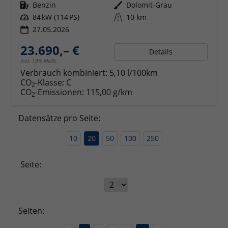
Kraftstoff
Benzin
Außenfarbe
Dolomit-Grau
Leistung
84 kW (114 PS)
Kilometerstand
10 km
27.05.2026
23.690,– €
Details
incl. 19% MwSt.
Verbrauch kombiniert:
5,10 l/100km
CO
-Klasse:
C
2
CO
-Emissionen:
115,00 g/km
2
Datensätze pro Seite:
10
20
50
100
250
Seite:
Seiten: