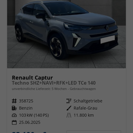
Renault Captur
Techno SHZ+NAVI+RFK+LED TCe 140
unverbindliche Lieferzeit:
5 Wochen
Gebrauchtwagen
Fahrzeugnr.
358725
Getriebe
Schaltgetriebe
Kraftstoff
Benzin
Außenfarbe
Rafale-Grau
Leistung
103 kW (140 PS)
Kilometerstand
11.800 km
25.06.2025