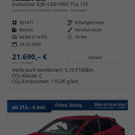
Evolution GJR+LED+PDC TCe 115
unverbindliche Lieferzeit:
5 Wochen
Neuwagen
Fahrzeugnr.
361471
Getriebe
Schaltgetriebe
Kraftstoff
Benzin
Außenfarbe
Absolut-Grün
Leistung
84 kW (114 PS)
Kilometerstand
10 km
28.07.2026
21.690,– €
Details
incl. 19% MwSt.
Verbrauch kombiniert:
5,10 l/100km
CO
-Klasse:
C
2
CO
-Emissionen:
115,00 g/km
2
ab 213,– € mtl.