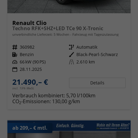
Renault Clio
Techno RFK+SHZ+LED TCe 90 X-Tronic
unverbindliche Lieferzeit:
5 Wochen
Fahrzeug mit Tageszulassung
Fahrzeugnr.
360982
Getriebe
Automatik
Kraftstoff
Benzin
Außenfarbe
Black-Pearl-Schwarz
Leistung
66 kW (90 PS)
Kilometerstand
2.610 km
28.11.2025
21.490,– €
Details
incl. 19% MwSt.
Verbrauch kombiniert:
5,70 l/100km
CO
-Emissionen:
130,00 g/km
2
ab 209,– € mtl.