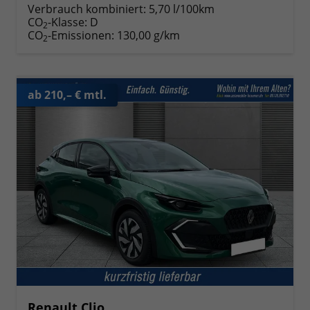
Verbrauch kombiniert:
5,70 l/100km
CO
-Klasse:
D
2
CO
-Emissionen:
130,00 g/km
2
ab 210,– € mtl.
Renault Clio