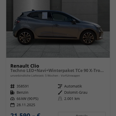
Renault Clio
Techno LED+Navi+Winterpaket TCe 90 X-Tronic
unverbindliche Lieferzeit:
5 Wochen
Vorführwagen
Fahrzeugnr.
358591
Getriebe
Automatik
Kraftstoff
Benzin
Außenfarbe
Dolomit-Grau
Leistung
66 kW (90 PS)
Kilometerstand
2.001 km
28.11.2025
21.590,– €