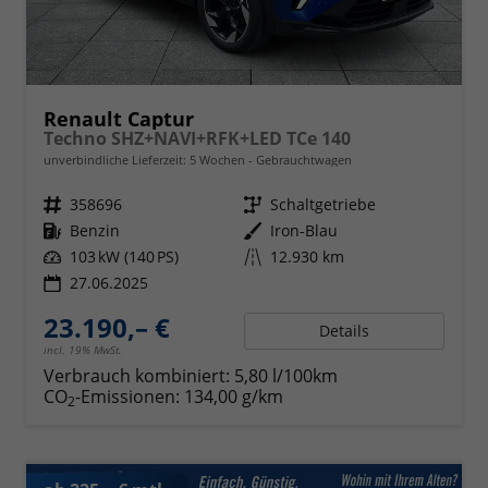
Renault Captur
Techno SHZ+NAVI+RFK+LED TCe 140
unverbindliche Lieferzeit:
5 Wochen
Gebrauchtwagen
Fahrzeugnr.
358696
Getriebe
Schaltgetriebe
Kraftstoff
Benzin
Außenfarbe
Iron-Blau
Leistung
103 kW (140 PS)
Kilometerstand
12.930 km
27.06.2025
23.190,– €
Details
incl. 19% MwSt.
Verbrauch kombiniert:
5,80 l/100km
CO
-Emissionen:
134,00 g/km
2