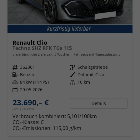
Renault Clio
Techno SHZ RFK TCe 115
unverbindliche Lieferzeit:
5 Wochen
Fahrzeug mit Tageszulassung
Fahrzeugnr.
362361
Getriebe
Schaltgetriebe
Kraftstoff
Benzin
Außenfarbe
Dolomit-Grau
Leistung
84 kW (114 PS)
Kilometerstand
10 km
29.05.2026
23.690,– €
Details
incl. 19% MwSt.
Verbrauch kombiniert:
5,10 l/100km
CO
-Klasse:
C
2
CO
-Emissionen:
115,00 g/km
2