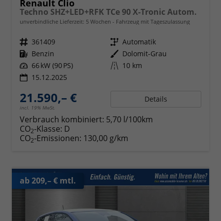
Renault Clio
Techno SHZ+LED+RFK TCe 90 X-Tronic Autom.
unverbindliche Lieferzeit:
5 Wochen
Fahrzeug mit Tageszulassung
Fahrzeugnr.
361409
Getriebe
Automatik
Kraftstoff
Benzin
Außenfarbe
Dolomit-Grau
Leistung
66 kW (90 PS)
Kilometerstand
10 km
15.12.2025
21.590,– €
Details
incl. 19% MwSt.
Verbrauch kombiniert:
5,70 l/100km
CO
-Klasse:
D
2
CO
-Emissionen:
130,00 g/km
2
ab 209,– € mtl.