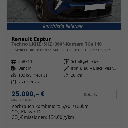
Renault Captur
Techno LKHZ+SHZ+360°-Kamera TCe 140
unverbindliche Lieferzeit:
5 Wochen
Fahrzeug mit Tageszulassung
Fahrzeugnr.
358713
Getriebe
Schaltgetriebe
Kraftstoff
Benzin
Außenfarbe
Iron-Blau + Black-Pearl-Schwarz
Leistung
103 kW (140 PS)
Kilometerstand
20 km
25.03.2026
25.090,– €
Details
incl. 19% MwSt.
Verbrauch kombiniert:
5,90 l/100km
CO
-Klasse:
D
2
CO
-Emissionen:
134,00 g/km
2