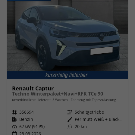
Renault Captur
Techno Winterpaket+Navi+RFK TCe 90
unverbindliche Lieferzeit:
5 Wochen
Fahrzeug mit Tageszulassung
Fahrzeugnr.
358694
Getriebe
Schaltgetriebe
Kraftstoff
Benzin
Außenfarbe
Perlmutt-Weiß + Black-Pearl-Sch
Leistung
67 kW (91 PS)
Kilometerstand
20 km
23.03.2026