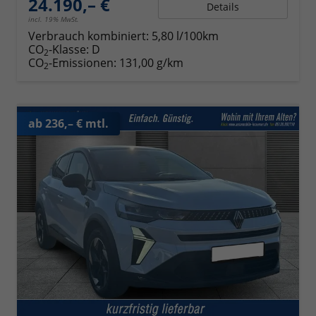
24.190,– €
Details
incl. 19% MwSt.
Verbrauch kombiniert:
5,80 l/100km
CO
-Klasse:
D
2
CO
-Emissionen:
131,00 g/km
2
ab 236,– € mtl.