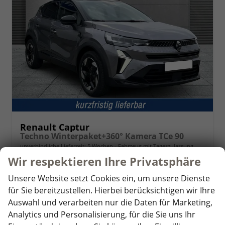
Renault Captur
Techno Winterpaket+360° Kamera TCe 90
unverbindliche Lieferzeit:
5 Wochen
Fahrzeug mit Tageszulassung
Wir respektieren Ihre Privatsphäre
Fahrzeugnr.
358716
Getriebe
Schaltgetriebe
Unsere Website setzt Cookies ein, um unsere Dienste
Kraftstoff
Benzin
Außenfarbe
Stahl-Grau + Black-Pearl-Schwarz
für Sie bereitzustellen. Hierbei berücksichtigen wir Ihre
Leistung
67 kW (91 PS)
Kilometerstand
15 km
Auswahl und verarbeiten nur die Daten für Marketing,
20.03.2026
Analytics und Personalisierung, für die Sie uns Ihr
24.390,– €
Details