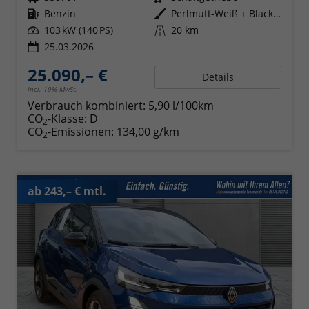
Kraftstoff
Benzin
Außenfarbe
Perlmutt-Weiß + Black-Pearl-Sch
Leistung
103 kW (140 PS)
Kilometerstand
20 km
25.03.2026
25.090,– €
Details
incl. 19% MwSt.
Verbrauch kombiniert:
5,90 l/100km
CO
-Klasse:
D
2
CO
-Emissionen:
134,00 g/km
2
ab 243,– € mtl.