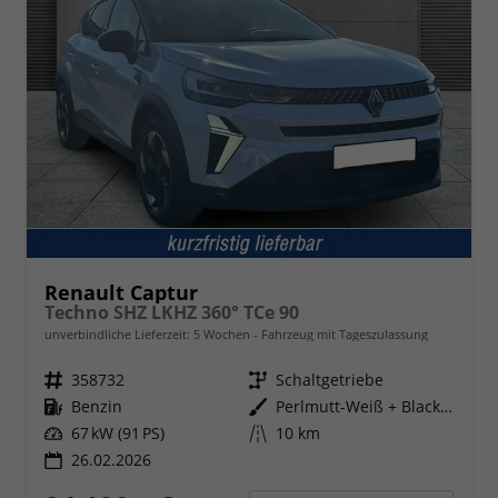
Renault Captur
Techno SHZ LKHZ 360° TCe 90
unverbindliche Lieferzeit:
5 Wochen
Fahrzeug mit Tageszulassung
Fahrzeugnr.
358732
Getriebe
Schaltgetriebe
Kraftstoff
Benzin
Außenfarbe
Perlmutt-Weiß + Black-Pearl-Sch
Leistung
67 kW (91 PS)
Kilometerstand
10 km
26.02.2026