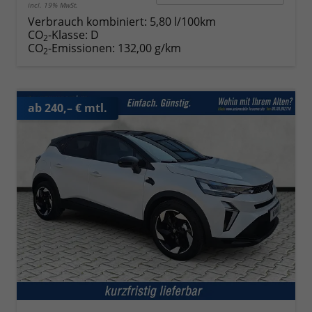
incl. 19% MwSt.
Verbrauch kombiniert:
5,80 l/100km
CO
-Klasse:
D
2
CO
-Emissionen:
132,00 g/km
2
ab 240,– € mtl.