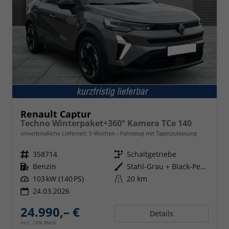
Renault Captur
Techno Winterpaket+360° Kamera TCe 140
unverbindliche Lieferzeit:
5 Wochen
Fahrzeug mit Tageszulassung
Fahrzeugnr.
358714
Getriebe
Schaltgetriebe
Kraftstoff
Benzin
Außenfarbe
Stahl-Grau + Black-Pearl-Schwarz
Leistung
103 kW (140 PS)
Kilometerstand
20 km
24.03.2026
24.990,– €
Details
incl. 19% MwSt.