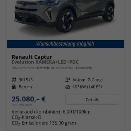
Renault Captur
Evolution KAMERA+LED+PDC
unverbindliche Lieferzeit: ca. 4-5 Monate
Neuwagen
Fahrzeugnr.
361513
Getriebe
Autom. 7-Gang
Kraftstoff
Benzin
Leistung
103 kW (140 PS)
25.080,– €
Details
incl. 19% MwSt.
Verbrauch kombiniert:
6,00 l/100km
CO
-Klasse:
D
2
CO
-Emissionen:
135,00 g/km
2