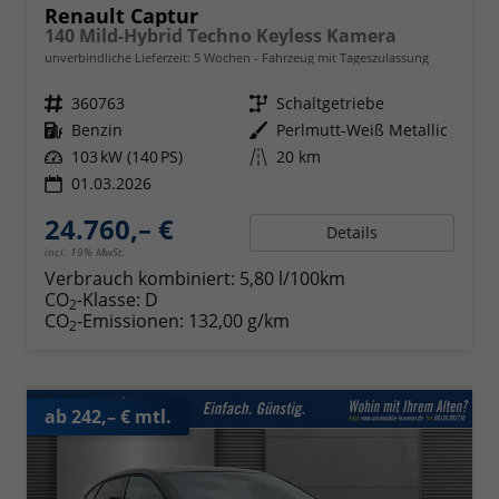
Renault Captur
140 Mild-Hybrid Techno Keyless Kamera
unverbindliche Lieferzeit:
5 Wochen
Fahrzeug mit Tageszulassung
Fahrzeugnr.
360763
Getriebe
Schaltgetriebe
Kraftstoff
Benzin
Außenfarbe
Perlmutt-Weiß Metallic
Leistung
103 kW (140 PS)
Kilometerstand
20 km
01.03.2026
24.760,– €
Details
incl. 19% MwSt.
Verbrauch kombiniert:
5,80 l/100km
CO
-Klasse:
D
2
CO
-Emissionen:
132,00 g/km
2
ab 242,– € mtl.