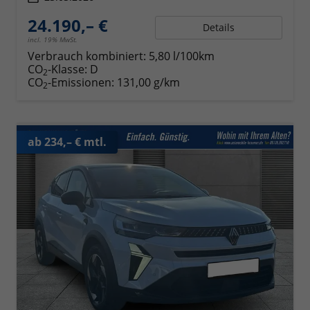
24.190,– €
Details
incl. 19% MwSt.
Verbrauch kombiniert:
5,80 l/100km
CO
-Klasse:
D
2
CO
-Emissionen:
131,00 g/km
2
ab 234,– € mtl.