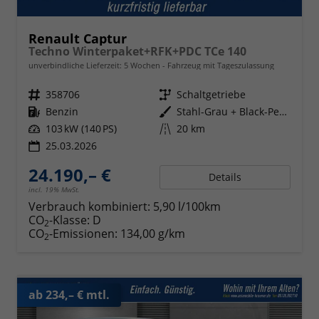
Renault Captur
Techno Winterpaket+RFK+PDC TCe 140
unverbindliche Lieferzeit:
5 Wochen
Fahrzeug mit Tageszulassung
Fahrzeugnr.
358706
Getriebe
Schaltgetriebe
Kraftstoff
Benzin
Außenfarbe
Stahl-Grau + Black-Pearl-Schwarz
Leistung
103 kW (140 PS)
Kilometerstand
20 km
25.03.2026
24.190,– €
Details
incl. 19% MwSt.
Verbrauch kombiniert:
5,90 l/100km
CO
-Klasse:
D
2
CO
-Emissionen:
134,00 g/km
2
ab 234,– € mtl.