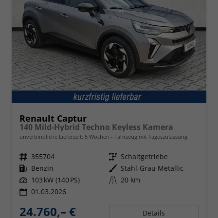
Renault Captur
140 Mild-Hybrid Techno Keyless Kamera
unverbindliche Lieferzeit:
5 Wochen
Fahrzeug mit Tageszulassung
Fahrzeugnr.
355704
Getriebe
Schaltgetriebe
Kraftstoff
Benzin
Außenfarbe
Stahl-Grau Metallic
Leistung
103 kW (140 PS)
Kilometerstand
20 km
01.03.2026
24.760,– €
Details