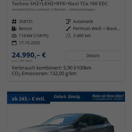
Techno SHZ+LKHZ+RFK+Navi TCe 160 EDC
unverbindliche Lieferzeit:
5 Wochen
Gebrauchtwagen
Fahrzeugnr.
358731
Getriebe
Automatik
Kraftstoff
Benzin
Außenfarbe
Perlmutt-Weiß + Black-Pearl-Sch
Leistung
116 kW (158 PS)
Kilometerstand
3.480 km
17.10.2025
24.990,– €
Details
incl. 19% MwSt.
Verbrauch kombiniert:
5,90 l/100km
CO
-Emissionen:
132,00 g/km
2
ab 243,– € mtl.