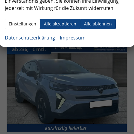
Einverständnis geben. Sie können Ihre Einwilligung
incl. 19% MwSt.
jederzeit mit Wirkung für die Zukunft widerrufen.
Verbrauch kombiniert:
5,80 l/100km
CO
-Klasse:
D
2
CO
-Emissionen:
131,00 g/km
Einstellungen
Alle akzeptieren
Alle ablehnen
2
Datenschutzerklärung
Impressum
ab 236,– € mtl.