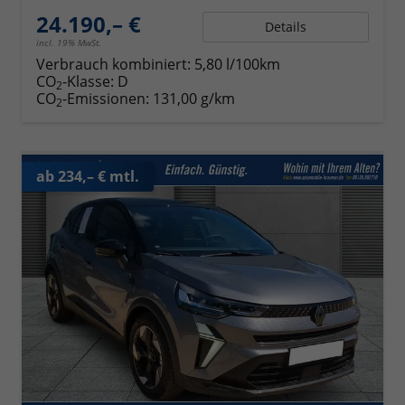
24.190,– €
Details
incl. 19% MwSt.
Verbrauch kombiniert:
5,80 l/100km
CO
-Klasse:
D
2
CO
-Emissionen:
131,00 g/km
2
ab 234,– € mtl.