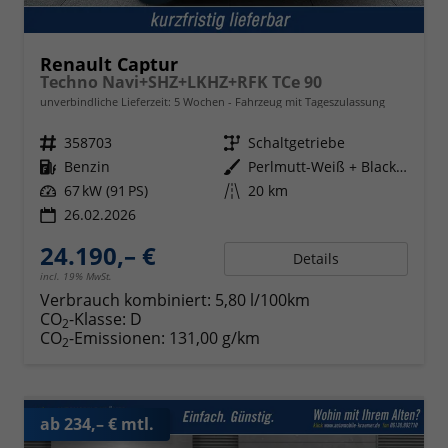
Renault Captur
Techno Navi+SHZ+LKHZ+RFK TCe 90
unverbindliche Lieferzeit:
5 Wochen
Fahrzeug mit Tageszulassung
Fahrzeugnr.
358703
Getriebe
Schaltgetriebe
Kraftstoff
Benzin
Außenfarbe
Perlmutt-Weiß + Black-Pearl-Sch
Leistung
67 kW (91 PS)
Kilometerstand
20 km
26.02.2026
24.190,– €
Details
incl. 19% MwSt.
Verbrauch kombiniert:
5,80 l/100km
CO
-Klasse:
D
2
CO
-Emissionen:
131,00 g/km
2
ab 234,– € mtl.