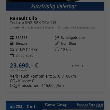
Renault Clio
Techno SHZ RFK TCe 115
unverbindliche Lieferzeit:
5 Wochen
Fahrzeug mit Tageszulassung
Fahrzeugnr.
362363
Getriebe
Schaltgetriebe
Kraftstoff
Benzin
Außenfarbe
Iron-Blau
Leistung
84 kW (114 PS)
Kilometerstand
10 km
27.05.2026
23.690,– €
Details
incl. 19% MwSt.
Verbrauch kombiniert:
5,10 l/100km
CO
-Klasse:
C
2
CO
-Emissionen:
115,00 g/km
2
ab 234,– € mtl.