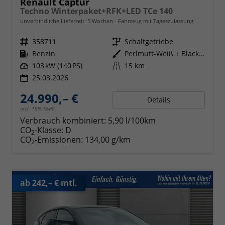
Renault Captur
Techno Winterpaket+RFK+LED TCe 140
unverbindliche Lieferzeit:
5 Wochen
Fahrzeug mit Tageszulassung
Fahrzeugnr.
358711
Getriebe
Schaltgetriebe
Kraftstoff
Benzin
Außenfarbe
Perlmutt-Weiß + Black-Pearl-Sch
Leistung
103 kW (140 PS)
Kilometerstand
15 km
25.03.2026
24.990,– €
Details
incl. 19% MwSt.
Verbrauch kombiniert:
5,90 l/100km
CO
-Klasse:
D
2
CO
-Emissionen:
134,00 g/km
2
ab 242,– € mtl.