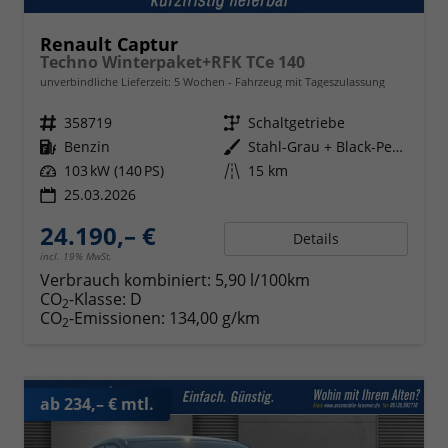
Renault Captur
Techno Winterpaket+RFK TCe 140
unverbindliche Lieferzeit:
5 Wochen
Fahrzeug mit Tageszulassung
Fahrzeugnr.
358719
Getriebe
Schaltgetriebe
Kraftstoff
Benzin
Außenfarbe
Stahl-Grau + Black-Pearl-Schwarz
Leistung
103 kW (140 PS)
Kilometerstand
15 km
25.03.2026
24.190,– €
Details
incl. 19% MwSt.
Verbrauch kombiniert:
5,90 l/100km
CO
-Klasse:
D
2
CO
-Emissionen:
134,00 g/km
2
ab 234,– € mtl.