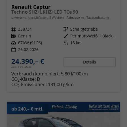
Renault Captur
Techno SHZ+LKHZ+LED TCe 90
unverbindliche Lieferzeit:
5 Wochen
Fahrzeug mit Tageszulassung
Fahrzeugnr.
358734
Getriebe
Schaltgetriebe
Kraftstoff
Benzin
Außenfarbe
Perlmutt-Weiß + Black-Pearl-Sch
Leistung
67 kW (91 PS)
Kilometerstand
15 km
26.02.2026
24.390,– €
Details
incl. 19% MwSt.
Verbrauch kombiniert:
5,80 l/100km
CO
-Klasse:
D
2
CO
-Emissionen:
131,00 g/km
2
ab 240,– € mtl.