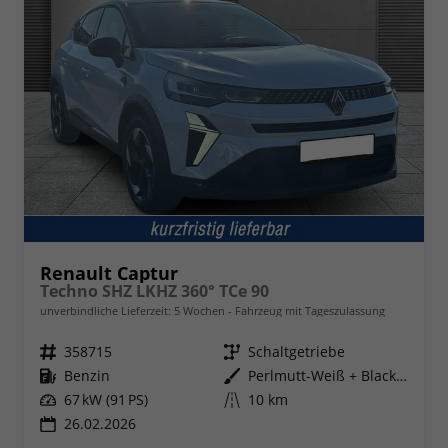
Renault Captur
Techno SHZ LKHZ 360° TCe 90
unverbindliche Lieferzeit:
5 Wochen
Fahrzeug mit Tageszulassung
Fahrzeugnr.
358715
Getriebe
Schaltgetriebe
Kraftstoff
Benzin
Außenfarbe
Perlmutt-Weiß + Black-Pearl-Sch
Leistung
67 kW (91 PS)
Kilometerstand
10 km
26.02.2026