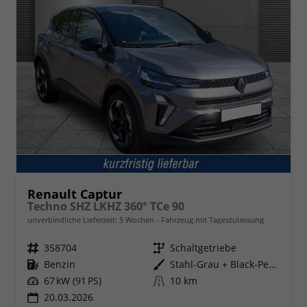
Renault Captur
Techno SHZ LKHZ 360° TCe 90
unverbindliche Lieferzeit:
5 Wochen
Fahrzeug mit Tageszulassung
Fahrzeugnr.
358704
Getriebe
Schaltgetriebe
Kraftstoff
Benzin
Außenfarbe
Stahl-Grau + Black-Pearl-Schwarz
Leistung
67 kW (91 PS)
Kilometerstand
10 km
20.03.2026