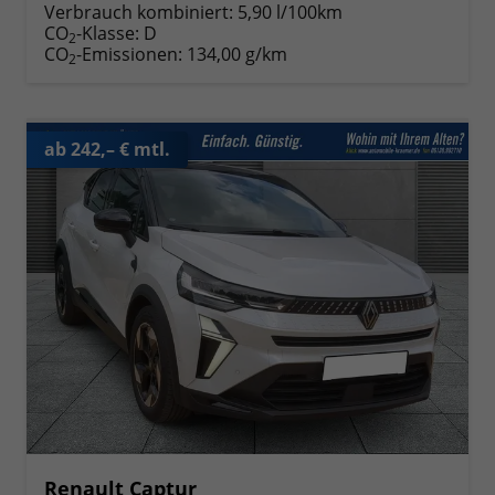
Verbrauch kombiniert:
5,90 l/100km
CO
-Klasse:
D
2
CO
-Emissionen:
134,00 g/km
2
ab 242,– € mtl.
Renault Captur