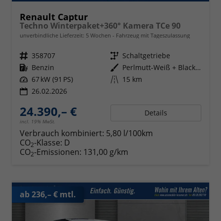
Renault Captur
Techno Winterpaket+360° Kamera TCe 90
unverbindliche Lieferzeit:
5 Wochen
Fahrzeug mit Tageszulassung
Fahrzeugnr.
358707
Getriebe
Schaltgetriebe
Kraftstoff
Benzin
Außenfarbe
Perlmutt-Weiß + Black-Pearl-Sch
Leistung
67 kW (91 PS)
Kilometerstand
15 km
26.02.2026
24.390,– €
Details
incl. 19% MwSt.
Verbrauch kombiniert:
5,80 l/100km
CO
-Klasse:
D
2
CO
-Emissionen:
131,00 g/km
2
ab 236,– € mtl.