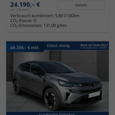
24.190,– €
Details
incl. 19% MwSt.
Verbrauch kombiniert:
5,80 l/100km
CO
-Klasse:
D
2
CO
-Emissionen:
131,00 g/km
2
ab 234,– € mtl.