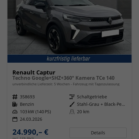
Renault Captur
Techno Google+SHZ+360° Kamera TCe 140
unverbindliche Lieferzeit:
5 Wochen
Fahrzeug mit Tageszulassung
Fahrzeugnr.
358693
Getriebe
Schaltgetriebe
Kraftstoff
Benzin
Außenfarbe
Stahl-Grau + Black-Pearl-Schwarz
Leistung
103 kW (140 PS)
Kilometerstand
20 km
24.03.2026
24.990,– €
Details
incl. 19% MwSt.