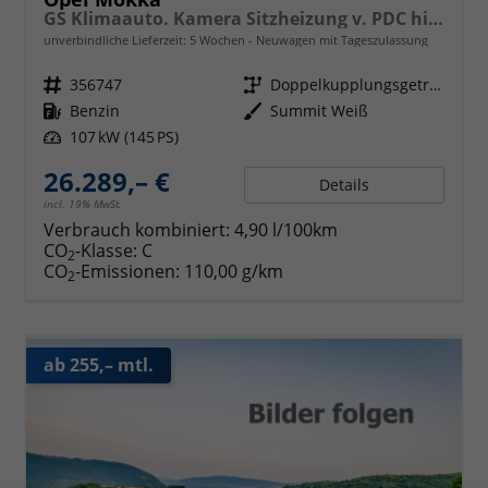
GS Klimaauto. Kamera Sitzheizung v. PDC hinten 17 Zoll LM
unverbindliche Lieferzeit:
5 Wochen
Neuwagen mit Tageszulassung
Fahrzeugnr.
356747
Getriebe
Doppelkupplungsgetriebe (DSG)
Kraftstoff
Benzin
Außenfarbe
Summit Weiß
Leistung
107 kW (145 PS)
26.289,– €
Details
incl. 19% MwSt.
Verbrauch kombiniert:
4,90 l/100km
CO
-Klasse:
C
2
CO
-Emissionen:
110,00 g/km
2
ab 255,– mtl.