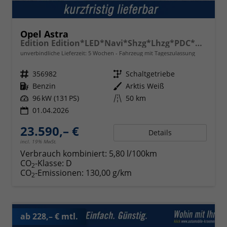
Opel Astra
Edition Edition*LED*Navi*Shzg*Lhzg*PDC*Cam*17Zoll*
unverbindliche Lieferzeit:
5 Wochen
Fahrzeug mit Tageszulassung
Fahrzeugnr.
356982
Getriebe
Schaltgetriebe
Kraftstoff
Benzin
Außenfarbe
Arktis Weiß
Leistung
96 kW (131 PS)
Kilometerstand
50 km
01.04.2026
23.590,– €
Details
incl. 19% MwSt.
Verbrauch kombiniert:
5,80 l/100km
CO
-Klasse:
D
2
CO
-Emissionen:
130,00 g/km
2
ab 228,– € mtl.