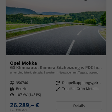
Opel Mokka
GS Klimaauto. Kamera Sitzheizung v. PDC hinten 17 Zoll LM
unverbindliche Lieferzeit:
5 Wochen
Neuwagen mit Tageszulassung
Fahrzeugnr.
356746
Getriebe
Doppelkupplungsgetriebe (DSG)
Kraftstoff
Benzin
Außenfarbe
Tropikal Grün Metallic
Leistung
107 kW (145 PS)
26.289,– €
Details
incl. 19% MwSt.