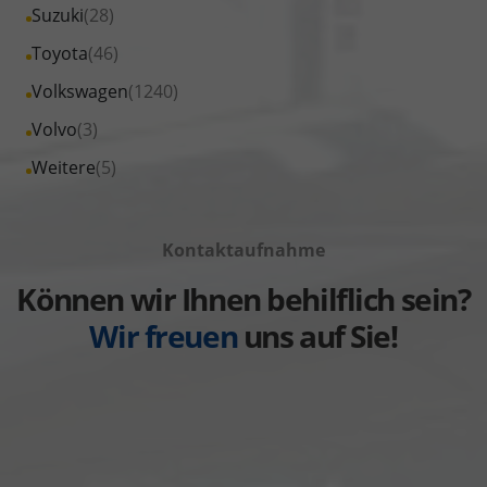
Fahrzeuge
Alle
Suzuki
(28)
anzeigen
Seat
von
Fahrzeuge
Alle
Toyota
(46)
anzeigen
Skoda
von
Fahrzeuge
Alle
Volkswagen
(1240)
anzeigen
Suzuki
von
Fahrzeuge
Alle
Volvo
(3)
anzeigen
Toyota
von
Fahrzeuge
Alle
Weitere
(5)
anzeigen
Volkswagen
von
Fahrzeuge
anzeigen
Volvo
von
anzeigen
Kontaktaufnahme
Weitere
anzeigen
Können wir Ihnen behilflich sein?
Wir freuen
uns auf Sie!