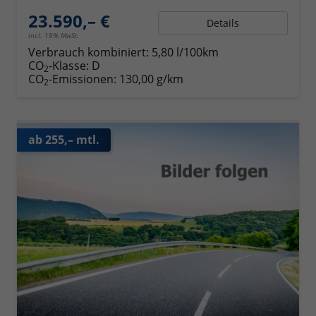
23.590,– €
Details
incl. 19% MwSt.
Verbrauch kombiniert:
5,80 l/100km
CO
-Klasse:
D
2
CO
-Emissionen:
130,00 g/km
2
ab 255,– mtl.