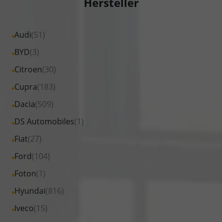
Hersteller
Alle
Audi
(51)
Fahrzeuge
Alle
BYD
(3)
von
Fahrzeuge
Alle
Citroen
(30)
Audi
von
Fahrzeuge
Alle
Cupra
(183)
anzeigen
BYD
von
Fahrzeuge
Alle
Dacia
(509)
anzeigen
Citroen
von
Fahrzeuge
Alle
DS Automobiles
(1)
anzeigen
Cupra
von
Fahrzeuge
Alle
Fiat
(27)
anzeigen
Dacia
von
Fahrzeuge
Alle
Ford
(104)
anzeigen
DS
von
Fahrzeuge
Alle
Foton
(1)
Automobiles
Fiat
von
Fahrzeuge
anzeigen
Alle
Hyundai
(816)
anzeigen
Ford
von
Fahrzeuge
Alle
Iveco
(15)
anzeigen
Foton
von
Fahrzeuge