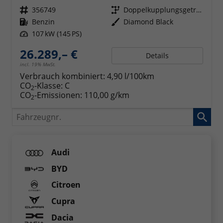
Fahrzeugnr.
356749
Getriebe
Doppelkupplungsgetriebe (DSG)
Kraftstoff
Benzin
Außenfarbe
Diamond Black
Leistung
107 kW (145 PS)
26.289,– €
Details
incl. 19% MwSt.
Verbrauch kombiniert:
4,90 l/100km
CO
-Klasse:
C
2
CO
-Emissionen:
110,00 g/km
2
Fahrzeugnr.
Audi
BYD
Citroen
Cupra
Dacia