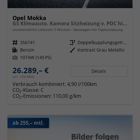
Opel Mokka
GS Klimaauto. Kamera Sitzheizung v. PDC hinten 17 Zoll LM
unverbindliche Lieferzeit:
5 Wochen
Neuwagen mit Tageszulassung
Fahrzeugnr.
356741
Getriebe
Doppelkupplungsgetriebe (DSG)
Kraftstoff
Benzin
Außenfarbe
Kontrast Grau Metallic
Leistung
107 kW (145 PS)
26.289,– €
Details
incl. 19% MwSt.
Verbrauch kombiniert:
4,90 l/100km
CO
-Klasse:
C
2
CO
-Emissionen:
110,00 g/km
2
ab 255,– mtl.