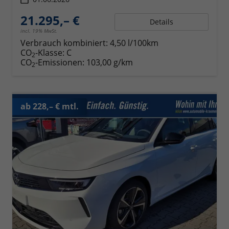
21.295,– €
Details
incl. 19% MwSt.
Verbrauch kombiniert:
4,50 l/100km
CO
-Klasse:
C
2
CO
-Emissionen:
103,00 g/km
2
ab 228,– € mtl.