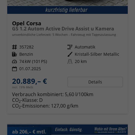
Opel Corsa
GS 1.2 Autom Active Drive Assist u Kamera
unverbindliche Lieferzeit:
5 Wochen
Fahrzeug mit Tageszulassung
Fahrzeugnr.
357282
Getriebe
Automatik
Kraftstoff
Benzin
Außenfarbe
Kristall-Silber Metallic
Leistung
74 kW (101 PS)
Kilometerstand
20 km
01.07.2025
20.889,– €
Details
incl. 19% MwSt.
Verbrauch kombiniert:
5,60 l/100km
CO
-Klasse:
D
2
CO
-Emissionen:
127,00 g/km
2
ab 206,– € mtl.