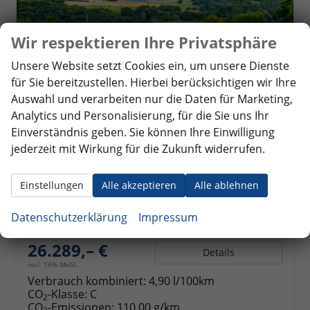
Wir respektieren Ihre Privatsphäre
Unsere Website setzt Cookies ein, um unsere Dienste
für Sie bereitzustellen. Hierbei berücksichtigen wir Ihre
Auswahl und verarbeiten nur die Daten für Marketing,
Analytics und Personalisierung, für die Sie uns Ihr
Einverständnis geben. Sie können Ihre Einwilligung
Opel Mokka
GS Klimaauto. Kamera Sitzheizung v. PDC hinten 17 Zoll LM
jederzeit mit Wirkung für die Zukunft widerrufen.
unverbindliche Lieferzeit:
5 Wochen
Neuwagen mit Tageszulassung
Einstellungen
Alle akzeptieren
Alle ablehnen
Fahrzeugnr.
356748
Getriebe
Doppelkupplungsgetriebe (DSG)
Kraftstoff
Benzin
Außenfarbe
Grafik Grau
Datenschutzerklärung
Impressum
Leistung
107 kW (145 PS)
26.289,– €
Details
incl. 19% MwSt.
Verbrauch kombiniert:
4,90 l/100km
CO
-Klasse:
C
2
CO
-Emissionen:
110,00 g/km