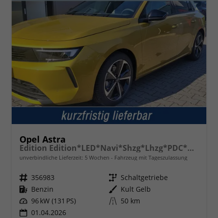
Opel Astra
Edition Edition*LED*Navi*Shzg*Lhzg*PDC*Cam*17Zoll*
unverbindliche Lieferzeit:
5 Wochen
Fahrzeug mit Tageszulassung
Fahrzeugnr.
356983
Getriebe
Schaltgetriebe
Kraftstoff
Benzin
Außenfarbe
Kult Gelb
Leistung
96 kW (131 PS)
Kilometerstand
50 km
01.04.2026