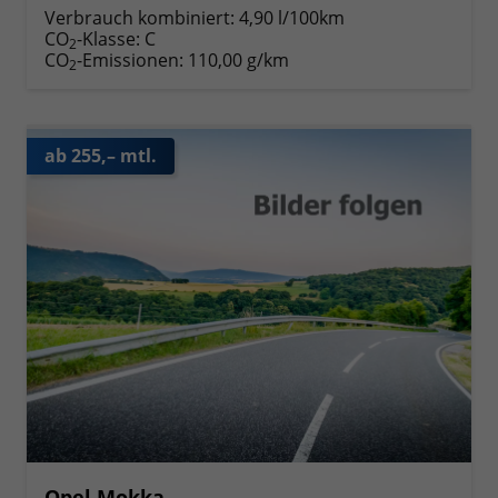
Verbrauch kombiniert:
4,90 l/100km
CO
-Klasse:
C
2
CO
-Emissionen:
110,00 g/km
2
ab 255,– mtl.
Opel Mokka