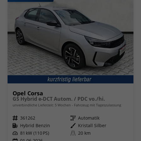
Opel Corsa
GS Hybrid e-DCT Autom. / PDC vo./hi.
unverbindliche Lieferzeit:
5 Wochen
Fahrzeug mit Tageszulassung
Fahrzeugnr.
361262
Getriebe
Automatik
Kraftstoff
Hybrid Benzin
Außenfarbe
Kristall Silber
Leistung
81 kW (110 PS)
Kilometerstand
20 km
01.06.2026