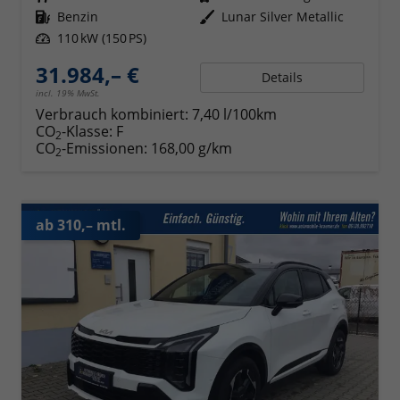
Kraftstoff
Benzin
Außenfarbe
Lunar Silver Metallic
Leistung
110 kW (150 PS)
31.984,– €
Details
incl. 19% MwSt.
Verbrauch kombiniert:
7,40 l/100km
CO
-Klasse:
F
2
CO
-Emissionen:
168,00 g/km
2
ab 310,– mtl.