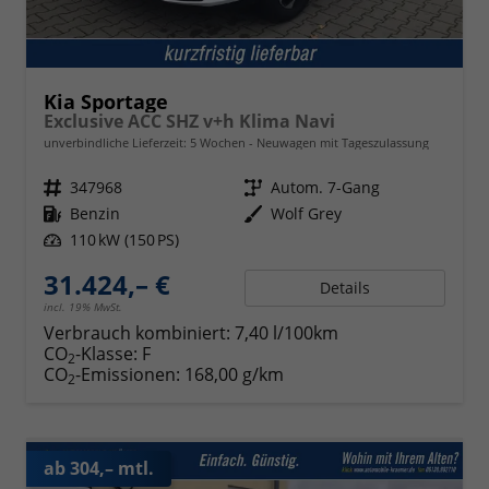
Kia Sportage
Exclusive ACC SHZ v+h Klima Navi
unverbindliche Lieferzeit:
5 Wochen
Neuwagen mit Tageszulassung
Fahrzeugnr.
347968
Getriebe
Autom. 7-Gang
Kraftstoff
Benzin
Außenfarbe
Wolf Grey
Leistung
110 kW (150 PS)
31.424,– €
Details
incl. 19% MwSt.
Verbrauch kombiniert:
7,40 l/100km
CO
-Klasse:
F
2
CO
-Emissionen:
168,00 g/km
2
ab 304,– mtl.