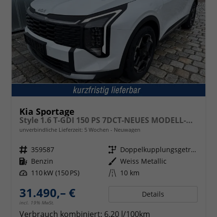
Kia Sportage
Style 1.6 T-GDI 150 PS 7DCT-NEUES MODELL-Navi 12,3 Zoll-ACC-Rückfahrkamera-Teilleder-el. Sitze-Klimaautomatik-4xSHZ-LED-18''Alu-Sofort
unverbindliche Lieferzeit:
5 Wochen
Neuwagen
Fahrzeugnr.
359587
Getriebe
Doppelkupplungsgetriebe (DSG)
Kraftstoff
Benzin
Außenfarbe
Weiss Metallic
Leistung
110 kW (150 PS)
Kilometerstand
10 km
31.490,– €
Details
incl. 19% MwSt.
Verbrauch kombiniert:
6,20 l/100km