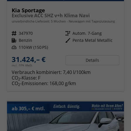
Kia Sportage
Exclusive ACC SHZ v+h Klima Navi
unverbindliche Lieferzeit:
5 Wochen
Neuwagen mit Tageszulassung
Fahrzeugnr.
347970
Getriebe
Autom. 7-Gang
Kraftstoff
Benzin
Außenfarbe
Penta Metal Metallic
Leistung
110 kW (150 PS)
31.424,– €
Details
incl. 19% MwSt.
Verbrauch kombiniert:
7,40 l/100km
CO
-Klasse:
F
2
CO
-Emissionen:
168,00 g/km
2
ab 305,– € mtl.