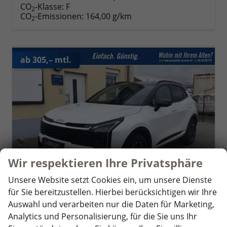
CO
-Klasse:
F
2
CO
-Emissionen:
164,00 g/km
2
ab 305,– mtl.
Wir respektieren Ihre Privatsphäre
Unsere Website setzt Cookies ein, um unsere Dienste
für Sie bereitzustellen. Hierbei berücksichtigen wir Ihre
Auswahl und verarbeiten nur die Daten für Marketing,
Kia Sportage
Analytics und Personalisierung, für die Sie uns Ihr
Exclusive ACC SHZ v+h Klima Navi