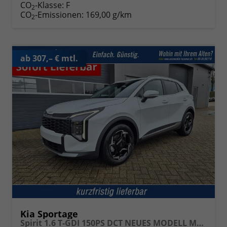
CO
-Klasse:
F
2
CO
-Emissionen:
169,00 g/km
2
ab 307,– € mtl.
Kia Sportage
Spirit 1.6 T-GDI 150PS DCT NEUES MODELL MY26 FACELIFT Teil-Leder 18"LM Sitzheizung v+h Lenkradheizung Klimaautomatik ACC Navi Bluetooth Touchscreen Apple CarPlay Android Auto PDC Rückf.Kamera 2x Keyless