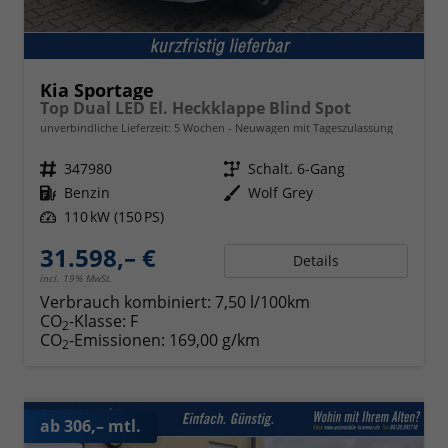
Kia Sportage
Top Dual LED El. Heckklappe Blind Spot
unverbindliche Lieferzeit:
5 Wochen
Neuwagen mit Tageszulassung
Fahrzeugnr.
347980
Getriebe
Schalt. 6-Gang
Kraftstoff
Benzin
Außenfarbe
Wolf Grey
Leistung
110 kW (150 PS)
31.598,– €
Details
incl. 19% MwSt.
Verbrauch kombiniert:
7,50 l/100km
CO
-Klasse:
F
2
CO
-Emissionen:
169,00 g/km
2
ab 306,– mtl.