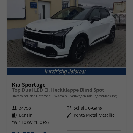
Kia Sportage
Top Dual LED El. Heckklappe Blind Spot
unverbindliche Lieferzeit:
5 Wochen
Neuwagen mit Tageszulassung
Fahrzeugnr.
347981
Getriebe
Schalt. 6-Gang
Kraftstoff
Benzin
Außenfarbe
Penta Metal Metallic
Leistung
110 kW (150 PS)