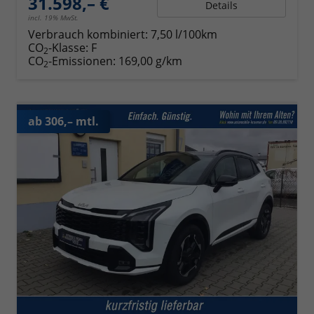
31.598,– €
Details
incl. 19% MwSt.
Verbrauch kombiniert:
7,50 l/100km
CO
-Klasse:
F
2
CO
-Emissionen:
169,00 g/km
2
ab 306,– mtl.