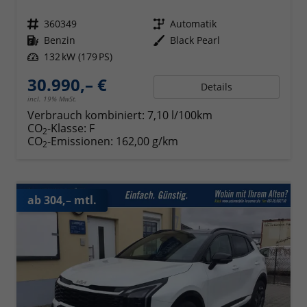
Fahrzeugnr.
360349
Getriebe
Automatik
Kraftstoff
Benzin
Außenfarbe
Black Pearl
Leistung
132 kW (179 PS)
30.990,– €
Details
incl. 19% MwSt.
Verbrauch kombiniert:
7,10 l/100km
CO
-Klasse:
F
2
CO
-Emissionen:
162,00 g/km
2
ab 304,– mtl.