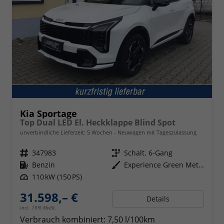
Kia Sportage
Top Dual LED El. Heckklappe Blind Spot
unverbindliche Lieferzeit:
5 Wochen
Neuwagen mit Tageszulassung
Fahrzeugnr.
347983
Getriebe
Schalt. 6-Gang
Kraftstoff
Benzin
Außenfarbe
Experience Green Metallic
Leistung
110 kW (150 PS)
31.598,– €
Details
incl. 19% MwSt.
Verbrauch kombiniert:
7,50 l/100km