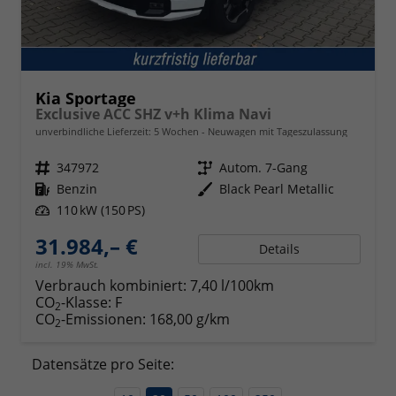
Kia Sportage
Exclusive ACC SHZ v+h Klima Navi
unverbindliche Lieferzeit:
5 Wochen
Neuwagen mit Tageszulassung
Fahrzeugnr.
347972
Getriebe
Autom. 7-Gang
Kraftstoff
Benzin
Außenfarbe
Black Pearl Metallic
Leistung
110 kW (150 PS)
31.984,– €
Details
incl. 19% MwSt.
Verbrauch kombiniert:
7,40 l/100km
CO
-Klasse:
F
2
CO
-Emissionen:
168,00 g/km
2
Datensätze pro Seite: