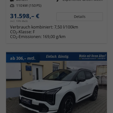
Leistung
110 kW (150 PS)
31.598,– €
Details
incl. 19% MwSt.
Verbrauch kombiniert:
7,50 l/100km
CO
-Klasse:
F
2
CO
-Emissionen:
169,00 g/km
2
ab 306,– mtl.