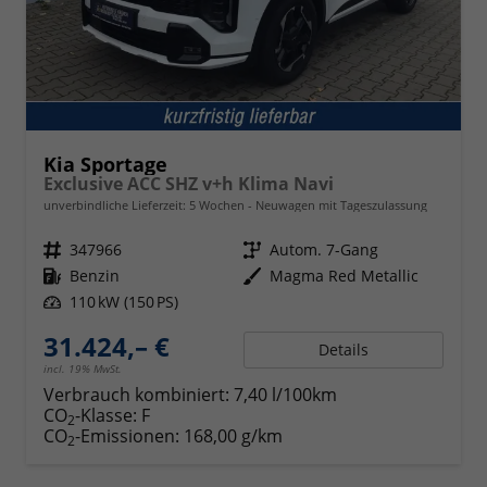
Kia Sportage
Exclusive ACC SHZ v+h Klima Navi
unverbindliche Lieferzeit:
5 Wochen
Neuwagen mit Tageszulassung
Fahrzeugnr.
347966
Getriebe
Autom. 7-Gang
Kraftstoff
Benzin
Außenfarbe
Magma Red Metallic
Leistung
110 kW (150 PS)
31.424,– €
Details
incl. 19% MwSt.
Verbrauch kombiniert:
7,40 l/100km
CO
-Klasse:
F
2
CO
-Emissionen:
168,00 g/km
2