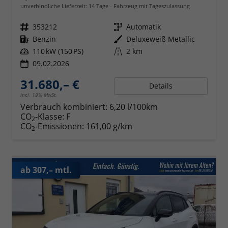
unverbindliche Lieferzeit:
14 Tage
Fahrzeug mit Tageszulassung
Fahrzeugnr.
353212
Getriebe
Automatik
Kraftstoff
Benzin
Außenfarbe
Deluxeweiß Metallic
Leistung
110 kW (150 PS)
Kilometerstand
2 km
09.02.2026
31.680,– €
Details
incl. 19% MwSt.
Verbrauch kombiniert:
6,20 l/100km
CO
-Klasse:
F
2
CO
-Emissionen:
161,00 g/km
2
ab 307,– mtl.