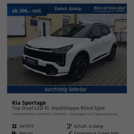
ab 306,– mtl.
Kia Sportage
Top Dual LED El. Heckklappe Blind Spot
unverbindliche Lieferzeit:
5 Wochen
Neuwagen mit Tageszulassung
Fahrzeugnr.
347979
Getriebe
Schalt. 6-Gang
Kraftstoff
Benzin
Außenfarbe
Experience Green Metallic