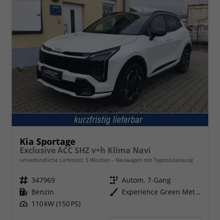
Kia Sportage
Exclusive ACC SHZ v+h Klima Navi
unverbindliche Lieferzeit:
5 Wochen
Neuwagen mit Tageszulassung
Fahrzeugnr.
347969
Getriebe
Autom. 7-Gang
Kraftstoff
Benzin
Außenfarbe
Experience Green Metallic
Leistung
110 kW (150 PS)