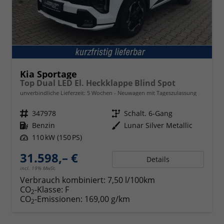
Kia Sportage
Top Dual LED El. Heckklappe Blind Spot
unverbindliche Lieferzeit:
5 Wochen
Neuwagen mit Tageszulassung
Fahrzeugnr.
347978
Getriebe
Schalt. 6-Gang
Kraftstoff
Benzin
Außenfarbe
Lunar Silver Metallic
Leistung
110 kW (150 PS)
31.598,– €
Details
incl. 19% MwSt.
Verbrauch kombiniert:
7,50 l/100km
CO
-Klasse:
F
2
CO
-Emissionen:
169,00 g/km
2