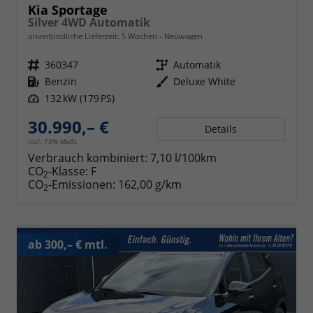
Kia Sportage
Silver 4WD Automatik
unverbindliche Lieferzeit:
5 Wochen
Neuwagen
Fahrzeugnr.
360347
Getriebe
Automatik
Kraftstoff
Benzin
Außenfarbe
Deluxe White
Leistung
132 kW (179 PS)
30.990,– €
Details
incl. 19% MwSt.
Verbrauch kombiniert:
7,10 l/100km
CO
-Klasse:
F
2
CO
-Emissionen:
162,00 g/km
2
ab 300,– € mtl.