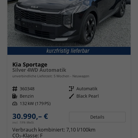
Kia Sportage
Silver 4WD Automatik
unverbindliche Lieferzeit:
5 Wochen
Neuwagen
Fahrzeugnr.
360348
Getriebe
Automatik
Kraftstoff
Benzin
Außenfarbe
Black Pearl
Leistung
132 kW (179 PS)
30.990,– €
Details
incl. 19% MwSt.
Verbrauch kombiniert:
7,10 l/100km
CO
-Klasse:
F
2