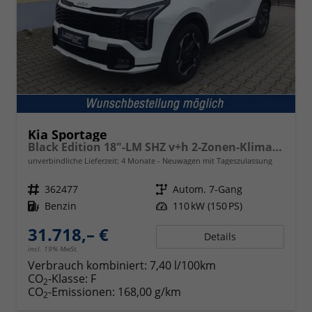
Kia Sportage
Black Edition 18"-LM SHZ v+h 2-Zonen-Klimaauto.
unverbindliche Lieferzeit:
4 Monate
Neuwagen mit Tageszulassung
Fahrzeugnr.
362477
Getriebe
Autom. 7-Gang
Kraftstoff
Benzin
Leistung
110 kW (150 PS)
31.718,– €
Details
incl. 19% MwSt.
Verbrauch kombiniert:
7,40 l/100km
CO
-Klasse:
F
2
CO
-Emissionen:
168,00 g/km
2