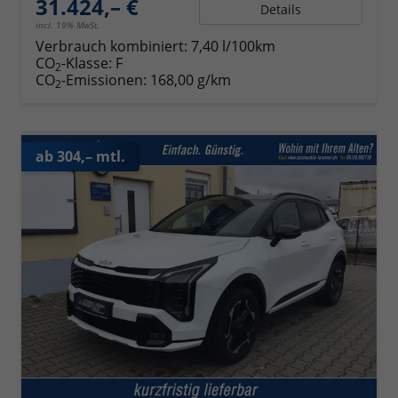
31.424,– €
Details
incl. 19% MwSt.
Verbrauch kombiniert:
7,40 l/100km
CO
-Klasse:
F
2
CO
-Emissionen:
168,00 g/km
2
ab 304,– mtl.