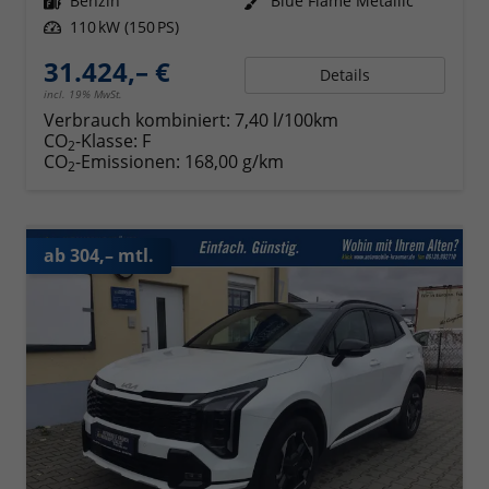
Kraftstoff
Benzin
Außenfarbe
Blue Flame Metallic
Leistung
110 kW (150 PS)
31.424,– €
Details
incl. 19% MwSt.
Verbrauch kombiniert:
7,40 l/100km
CO
-Klasse:
F
2
CO
-Emissionen:
168,00 g/km
2
ab 304,– mtl.