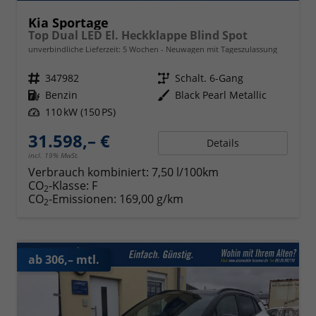
Kia Sportage
Top Dual LED El. Heckklappe Blind Spot
unverbindliche Lieferzeit:
5 Wochen
Neuwagen mit Tageszulassung
Fahrzeugnr.
347982
Getriebe
Schalt. 6-Gang
Kraftstoff
Benzin
Außenfarbe
Black Pearl Metallic
Leistung
110 kW (150 PS)
31.598,– €
Details
incl. 19% MwSt.
Verbrauch kombiniert:
7,50 l/100km
CO
-Klasse:
F
2
CO
-Emissionen:
169,00 g/km
2
ab 306,– mtl.